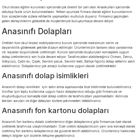
Okul öncesi eğitim kurumları içerisinde çok önemli bir yeri olan Anaokulları içerisinde
oldukça fazla ürün bulunmaktadır. Yelken oyuncak firması olarak eğitim kurumlarının
tüm süreçlerinde sizlere rehberlik yapmaktan mutluluk duyarız. Firmamız geçmişten
gelen deneyimlerini gelecekte de müşterileriyle buluşturmaya devam ediyor.
Anasınıfı Dolapları
Üretilen tüm okul öncesi mobilyalarımız kurum içerisinde maksimum verim ve
dayanıklılık gösterecek şekilde dizayn edilmiştir. Ürünlerimizin tamamı olası yaralanma
vb. kazalar düşünülerek üretilmiştir. Kurum içerisinde oluşturulan konseplere uygun
dolap üretimlerimiz son hızla devam ediyor. Tarafımızdan alabileceğiniz Orman, Deniz,
Gökyüzü, Çatılı ev, Çiçek, Sevimli çocuk, Sevimli kedi, Bahçe figürlü dolap setlerini satın
alabilirsiniz. Dolaplarımız çok amaçlı kullanıma uygun olarak üretilmektedir.
Anasınıfı dolap isimlikleri
Anasınıfı dolap isimlikleri için satın alma aşamasında bize bildirimde bulunabilirsiniz.
Sınıflar için toplu kullanıma uygun hazır dolaplarımız olduğu gibi firmanıza ve
oluşturduğunuz konsepte özel dolap üretimi de tarafımızdan yapılmaktadır. Aklınıza
takılan soruları ve diğer detayları bizlere çekinmeden iletebilirsiniz.
Anasınıfı fon kartonu dolapları
Anasınıfı fon kartonu dolabı üretimlerimiz diğer dolaplarımız gibi firmanıza özel olarak
üretilerek tarafınıza ulaştırılmaktadır. Özel üretim dolaplarımızın yanı sıra konsept olarak
üretilmiş fon kartonu dolaplarımızı da güvenle tercih edebilirsiniz. Ürünlerimiz hakkında
detaylı bilgiler için bizlerle iletişime geçebilirsiniz.