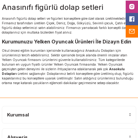
Anasınıfı figürlü dolap setleri
Anasınıfı figürlü dolap setleri ve figürleri konseptlere göre özel olarak üretilmektedir.
Firmamız tarafından üretilen Çiçek, Deniz, Doğa, Gökyüzü, Sevimli çocuk, Çatılı ev gibi
figürlü dolap setlerimizi satın alabilirsiniz. Firmanızı yansıtacak farklı konseptli özel
dolaplarınız için mutlaka bizlerden fiyat alınız.
Kurumunuzu Yelken Oyuncak Ürünleri İle Dizayn Edin
Okul öncesi eğitim kurumları içerisinde kullanacağınız Anaokulu Dolapları için
ürünlerimizi tercih edebilirsiniz. Sektör içerisinde birçok alanda önemli imzalar atan
Yelken Oyuncak firmasını ürünlerini güvenle kullanabilirsiniz.
Tüm kategorilerde
bulunan en uygun fiyatlı ürünler Yelken Oyuncak firmasında. Yelken Oyuncak
geçmişten gelen deneyimi ile sizlerin ihtiyaçlarına odaklanarak pek çok
Anaokulu
Dolapları
üretimi sağlamıştır. Dolaplarımız belirli konseptlere göre üretilmiş olup, figürlü
kapaklarımız bu konseptlere uyarak üretilmiştir. Satın aldığınız ürünlerimiz bulunduğu
ortama neşe katarak çocukların eğlenceli dakikalar geçirmesine sebep olacaktır.
Kurumsal
Alışveriş