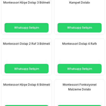
Montessori Köşe Dolap 3 Bölmeli
Kampet Dolabı
Anasınıfı Aynaları
Şişme Oyun
Montessori
Grupları
Kampet ve Çocuk Yatakları
Kukla ve Kukla Köşeleri
Spor Aktivite
Oyuncakları
Askılıklar
Whatsapp İletişim
Whatsapp İletişim
Dış Mekan Park
Galoşluklar
Grupları
Montessori Dolap 2 Raf 3 Bölmeli
Montessori Dolap 4 Raflı
Dolap ve Duvar Süsleri
Çitler
Anaokulu Halıları
Soft Play Top
Havuzları
Whatsapp İletişim
Whatsapp İletişim
Oturma Grupları ve
Minderler
Montessori Köşe Dolap 6 Bölmeli
Montessori Fonksiyonel
Malzeme Dolabı