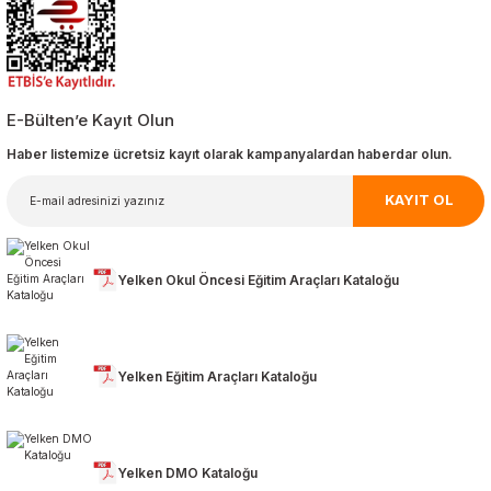
SEPETE EKLE
SEPETE EKLE
E-Bülten’e Kayıt Olun
Uzay Kukla Köşesi
Micromax 144 Parça Lego Seti
Haber listemize ücretsiz kayıt olarak kampanyalardan haberdar olun.
4.507,20
TL
309,00
TL
KAYIT OL
SEPETE EKLE
SEPETE EKLE
Yelken Okul Öncesi Eğitim Araçları Kataloğu
Benim İlk İnşaatım 44 parça
İtfaiye Yol Seti 47 parça
1.113,00
TL
1.218,00
TL
Yelken Eğitim Araçları Kataloğu
SEPETE EKLE
SEPETE EKLE
Yelken DMO Kataloğu
Tükendi