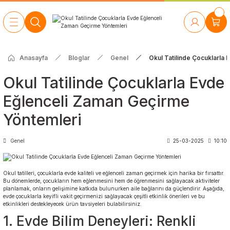
Geri Dön
Geri Dön
Geri Dön
Geri Dön
Geri Dön
Geri Dön
 Oyunları
caklar
bilyaları
u
te ve Park Grubu
yon ve Egzersiz
Anasayfa
Bloglar
Genel
Okul Tatilinde Çocuklarla
El-Bilek Becerileri
Sünger Top
Müzik Aletleri
Duvar Oyunları
Okul Öncesi
Anasınıfı Dolapları
Geliştirme Ürünleri
Havuzları
Okul Tatilinde Çocuklarla Evde
Müzik Aleti Setleri
Eğitici Ahşap Oyuncaklar
İlkokul
Anasınıfı Masaları
Eğlenceli Zaman Geçirme
Rehabilitasyon
Kaydıraklar
Aletleri
Yöntemleri
Müzik Köşeleri
Eğitici Plastik Oyuncaklar
Orta Okul | Lise
Anasınıfı Sandalyeleri
Salıncaklar
Egzersiz Topları
Genel
25-03-2025
10:10
Ayakkabılık ve Elbise
Oyun Setleri
Tahterevalli
Dolapları
Kavram Geliştirici Oyuncaklar
Okul tatilleri, çocuklarla evde kaliteli ve eğlenceli zaman geçirmek için harika bir fırsattır.
Modüler Sünger Oyun
Anasınıfı Kitaplıkları
Bu dönemlerde, çocukların hem eğlenmesini hem de öğrenmesini sağlayacak aktiviteler
Grupları
planlamak, onların gelişimine katkıda bulunurken aile bağlarını da güçlendirir. Aşağıda,
Puzzle
evde çocuklarla keyifli vakit geçirmenizi sağlayacak çeşitli etkinlik önerileri ve bu
Anasınıfı Panoları ve Yazı
etkinlikleri destekleyecek ürün tavsiyeleri bulabilirsiniz.
Oyun Evleri ve
Tahtaları
1. Evde Bilim Deneyleri: Renkli
Tünelleri
Kumaş Cırtlı Panolar