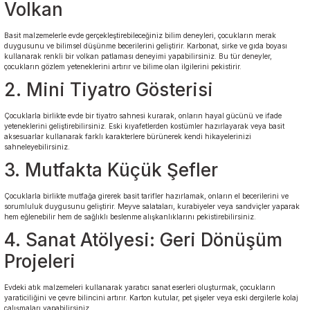
Volkan
Anasınıfı Aynaları
Şişme Oyun
Montessori
Grupları
Basit malzemelerle evde gerçekleştirebileceğiniz bilim deneyleri, çocukların merak
Kampet ve Çocuk Yatakları
duygusunu ve bilimsel düşünme becerilerini geliştirir. Karbonat, sirke ve gıda boyası
Kukla ve Kukla Köşeleri
kullanarak renkli bir volkan patlaması deneyimi yapabilirsiniz. Bu tür deneyler,
Spor Aktivite
çocukların gözlem yeteneklerini artırır ve bilime olan ilgilerini pekistirir.
Oyuncakları
Askılıklar
2. Mini Tiyatro Gösterisi
Dış Mekan Park
Galoşluklar
Çocuklarla birlikte evde bir tiyatro sahnesi kurarak, onların hayal gücünü ve ifade
Grupları
yeteneklerini geliştirebilirsiniz. Eski kıyafetlerden kostümler hazırlayarak veya basit
aksesuarlar kullanarak farklı karakterlere bürünerek kendi hikayelerinizi
Dolap ve Duvar Süsleri
sahneleyebilirsiniz.
Çitler
3. Mutfakta Küçük Şefler
Anaokulu Halıları
Soft Play Top
Çocuklarla birlikte mutfağa girerek basit tarifler hazırlamak, onların el becerilerini ve
Havuzları
sorumluluk duygusunu geliştirir. Meyve salataları, kurabiyeler veya sandviçler yaparak
Oturma Grupları ve
hem eğlenebilir hem de sağlıklı beslenme alışkanlıklarını pekistirebilirsiniz.
Minderler
4. Sanat Atölyesi: Geri Dönüşüm
Projeleri
Evdeki atık malzemeleri kullanarak yaratıcı sanat eserleri oluşturmak, çocukların
yaraticiliğini ve çevre bilincini artırır. Karton kutular, pet şişeler veya eski dergilerle kolaj
çalışmaları yapabilirsiniz.