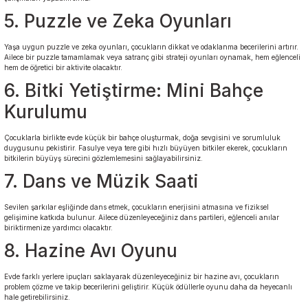
5. Puzzle ve Zeka Oyunları
Yaşa uygun puzzle ve zeka oyunları, çocukların dikkat ve odaklanma becerilerini artırır.
Ailece bir puzzle tamamlamak veya satranç gibi strateji oyunları oynamak, hem eğlenceli
hem de öğretici bir aktivite olacaktır.
6. Bitki Yetiştirme: Mini Bahçe
Kurulumu
Çocuklarla birlikte evde küçük bir bahçe oluşturmak, doğa sevgisini ve sorumluluk
duygusunu pekistirir. Fasulye veya tere gibi hızlı büyüyen bitkiler ekerek, çocukların
bitkilerin büyüyş sürecini gözlemlemesini sağlayabilirsiniz.
7. Dans ve Müzik Saati
Sevilen şarkılar eşliğinde dans etmek, çocukların enerjisini atmasına ve fiziksel
gelişimine katkıda bulunur. Ailece düzenleyeceğiniz dans partileri, eğlenceli anılar
biriktirmenize yardımcı olacaktır.
8. Hazine Avı Oyunu
Evde farklı yerlere ipuçları saklayarak düzenleyeceğiniz bir hazine avı, çocukların
problem çözme ve takip becerilerini geliştirir. Küçük ödüllerle oyunu daha da heyecanlı
hale getirebilirsiniz.