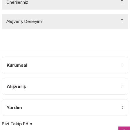
Önerileriniz
Soru Sor
Bu ürünün fiyat bilgisi, resim, ürün açıklamalarında ve diğer
Alışveriş Deneyimi
konularda yetersiz gördüğünüz noktaları öneri formunu kullanarak
tarafımıza iletebilirsiniz.
Görüş ve önerileriniz için teşekkür ederiz.
Sitemize ilk yorumu siz yapın!
Ürün resmi kalitesiz, bozuk veya görüntülenemiyor.
Ürün açıklamasında eksik bilgiler bulunuyor.
Deneyimini Paylaş
Ürün bilgilerinde hatalar bulunuyor.
Kurumsal
Ürün fiyatı diğer sitelerden daha pahalı.
Bu ürüne benzer farklı alternatifler olmalı.
Alışveriş
Yardım
Gönder
Bizi Takip Edin