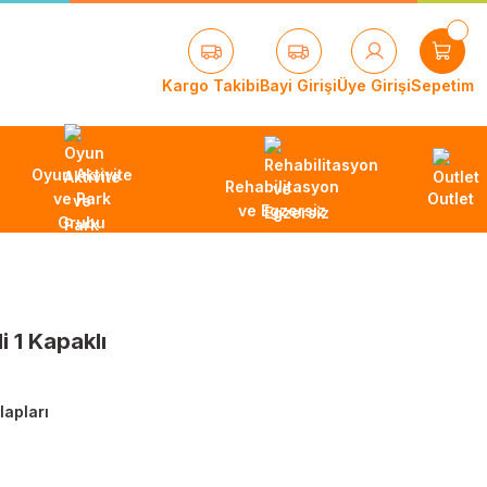
Kargo Takibi
Bayi Girişi
Üye Girişi
Sepetim
Oyun Aktivite
Rehabilitasyon
ve Park
Outlet
ve Egzersiz
Grubu
i 1 Kapaklı
lapları