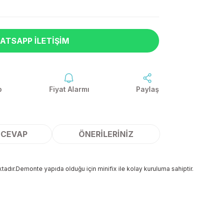
ATSAPP İLETIŞIM
p
Fiyat Alarmı
Paylaş
 CEVAP
ÖNERILERINIZ
tadır.Demonte yapıda olduğu için minifix ile kolay kuruluma sahiptir.
ilirsiniz.