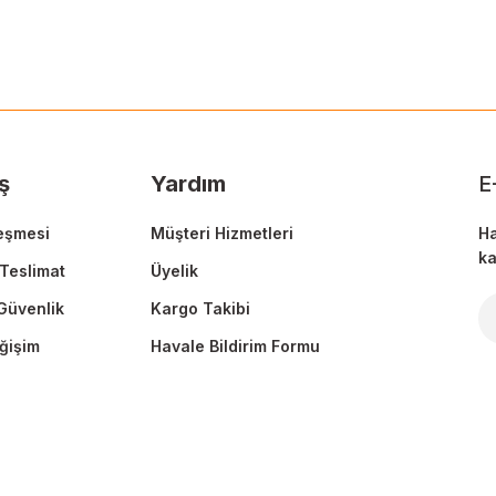
Ürün hakkında henüz soru sorulmamış.
Bu ürüne ilk yorumu siz yapın!
Sitemize ilk yorumu siz yapın!
Deneyimini Paylaş
Yorum Yaz
Soru Sor
ş
Yardım
E
eşmesi
Müşteri Hizmetleri
Ha
ka
Teslimat
Üyelik
 Güvenlik
Kargo Takibi
Gönder
ğişim
Havale Bildirim Formu