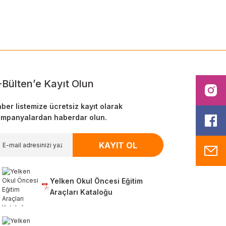
-Bülten’e Kayıt Olun
I
ber listemize ücretsiz kayıt olarak
mpanyalardan haberdar olun.
F
KAYIT OL
M
Yelken Okul Öncesi Eğitim
Araçları Kataloğu