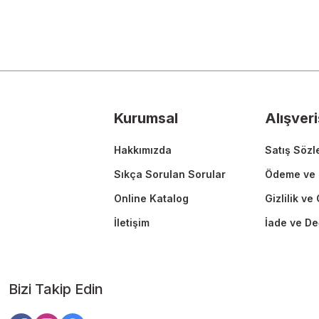
Görüş ve önerileriniz için teşekkür ederiz.
Ürün resmi kalitesiz, bozuk veya görüntülenemiyor.
Ürün açıklamasında eksik bilgiler bulunuyor.
Ürün bilgilerinde hatalar bulunuyor.
Ürün fiyatı diğer sitelerden daha pahalı.
Kurumsal
Alışveri
Bu ürüne benzer farklı alternatifler olmalı.
Hakkımızda
Satış Sözl
Sıkça Sorulan Sorular
Ödeme ve 
Online Katalog
Gizlilik ve
İletişim
İade ve De
Bizi Takip Edin