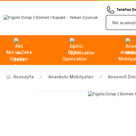
Telefon D
Akıl ve Zeka
Eğitici
Anaoku
Oyunları
Oyuncaklar
Mobilyal
Anasayfa
Anaokulu Mobilyaları
Anasınıfı Dol