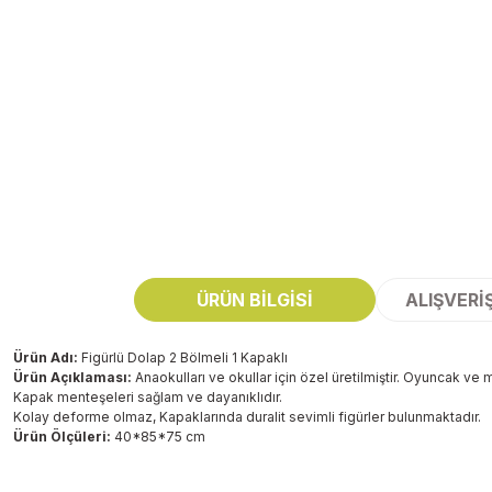
ÜRÜN BILGISI
ALIŞVERI
Ürün Adı:
Figürlü Dolap 2 Bölmeli 1 Kapaklı
Ürün Açıklaması:
Anaokulları ve okullar için özel üretilmiştir. Oyuncak v
Kapak menteşeleri sağlam ve dayanıklıdır.
Kolay deforme olmaz, Kapaklarında duralit sevimli figürler bulunmaktadır.
Ürün Ölçüleri:
40*85*75 cm
Bu ürünün fiyat bilgisi, resim, ürün açıklamalarında ve diğer konularda