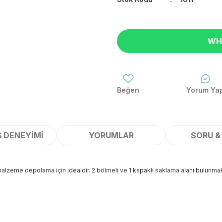
WH
Yorum Ya
Ş DENEYIMI
YORUMLAR
SORU &
e malzeme depolama için idealdir. 2 bölmeli ve 1 kapaklı saklama alanı bulunmak
 yetersiz gördüğünüz noktaları öneri formunu kullanarak tarafımıza ileteb