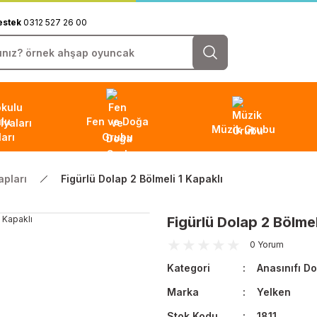
estek
0312 527 26 00
lu
Fen ve Doğa
Müzik Grubu
arı
Grubu
apları
Figürlü Dolap 2 Bölmeli 1 Kapaklı
Figürlü Dolap 2 Bölmel
0 Yorum
Kategori
Anasınıfı Do
Marka
Yelken
Stok Kodu
1811