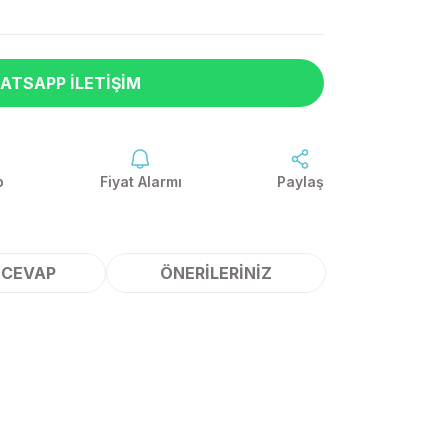
ATSAPP İLETIŞIM
p
Fiyat Alarmı
Paylaş
 CEVAP
ÖNERILERINIZ
ilirsiniz.