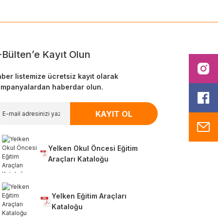
-Bülten’e Kayıt Olun
I
ber listemize ücretsiz kayıt olarak
mpanyalardan haberdar olun.
F
KAYIT OL
M
Yelken Okul Öncesi Eğitim
Araçları Kataloğu
Yelken Eğitim Araçları
Kataloğu