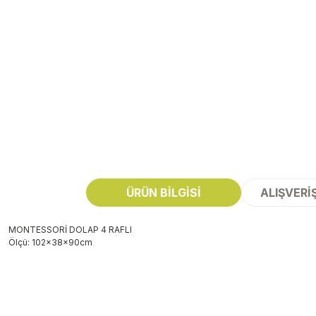
ÜRÜN BILGISI
ALIŞVERI
MONTESSORİ DOLAP 4 RAFLI
Ölçü: 102x38x90cm
Bu ürünün fiyat bilgisi, resim, ürün açıklamalarında ve diğer konularda
Görüş ve önerileriniz için teşekkür ederiz.