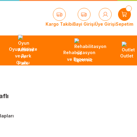
Kargo Takibi
Bayi Girişi
Üye Girişi
Sepetim
Oyun Aktivite
Rehabilitasyon
ve Park
Outlet
ve Egzersiz
Grubu
flı
lapları