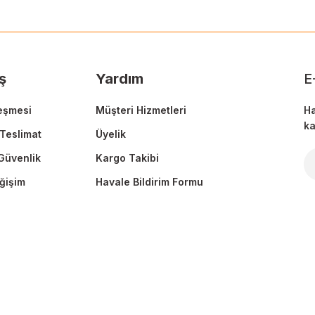
Deneyimini Paylaş
Yorum Yaz
Soru Sor
ş
Yardım
E
eşmesi
Müşteri Hizmetleri
Ha
ka
Teslimat
Üyelik
 Güvenlik
Kargo Takibi
Gönder
ğişim
Havale Bildirim Formu