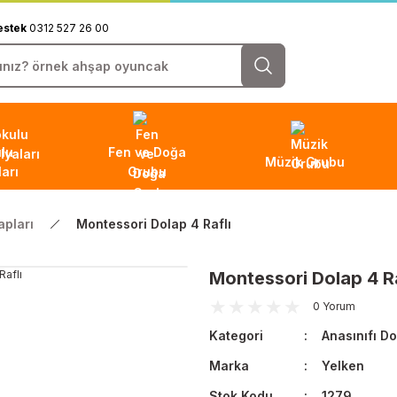
estek
0312 527 26 00
lu
Fen ve Doğa
Müzik Grubu
arı
Grubu
apları
Montessori Dolap 4 Raflı
Montessori Dolap 4 Ra
0 Yorum
Kategori
Anasınıfı Do
Marka
Yelken
Stok Kodu
1279