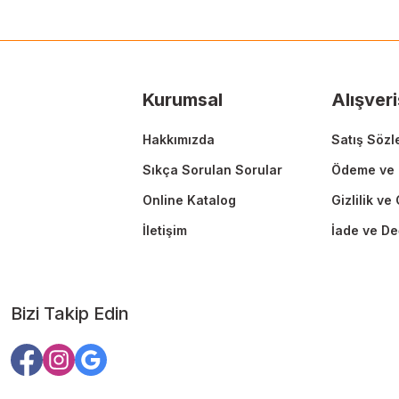
Ürün resmi kalitesiz, bozuk veya görüntülenemiyor.
Ürün açıklamasında eksik bilgiler bulunuyor.
Ürün bilgilerinde hatalar bulunuyor.
Ürün fiyatı diğer sitelerden daha pahalı.
Kurumsal
Alışveri
Bu ürüne benzer farklı alternatifler olmalı.
Hakkımızda
Satış Sözl
Sıkça Sorulan Sorular
Ödeme ve 
Online Katalog
Gizlilik ve
İletişim
İade ve De
Bizi Takip Edin