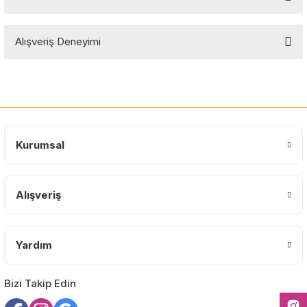
Soru Sor
Bu ürünün fiyat bilgisi, resim, ürün açıklamalarında ve diğer
Alışveriş Deneyimi
konularda yetersiz gördüğünüz noktaları öneri formunu kullanarak
tarafımıza iletebilirsiniz.
Görüş ve önerileriniz için teşekkür ederiz.
Sitemize ilk yorumu siz yapın!
Ürün resmi kalitesiz, bozuk veya görüntülenemiyor.
Ürün açıklamasında eksik bilgiler bulunuyor.
Deneyimini Paylaş
Ürün bilgilerinde hatalar bulunuyor.
Kurumsal
Ürün fiyatı diğer sitelerden daha pahalı.
Bu ürüne benzer farklı alternatifler olmalı.
Alışveriş
Yardım
Gönder
Bizi Takip Edin