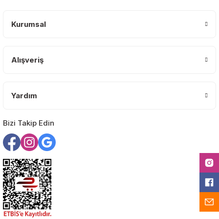
Ürün açıklamasında eksik bilgiler bulunuyor.
Deneyimini Paylaş
Ürün bilgilerinde hatalar bulunuyor.
Kurumsal
Ürün fiyatı diğer sitelerden daha pahalı.
Bu ürüne benzer farklı alternatifler olmalı.
Alışveriş
Yardım
Gönder
Bizi Takip Edin