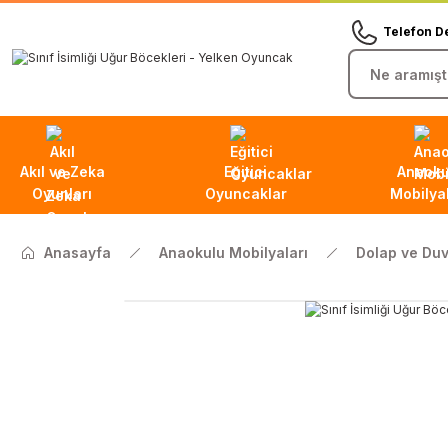
Telefon D
Akıl ve Zeka
Eğitici
Anaoku
Oyunları
Oyuncaklar
Mobilyal
Anasayfa
Anaokulu Mobilyaları
Dolap ve Duv