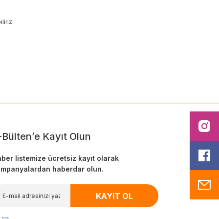
iriz.
ilirsiniz.
I
-Bülten’e Kayıt Olun
F
ber listemize ücretsiz kayıt olarak
mpanyalardan haberdar olun.
M
KAYIT OL