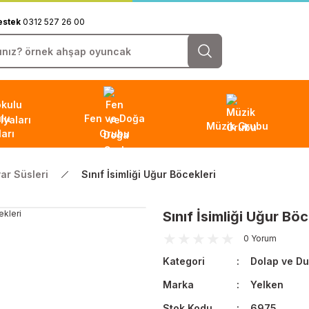
estek
0312 527 26 00
lu
Fen ve Doğa
Müzik Grubu
arı
Grubu
ar Süsleri
Sınıf İsimliği Uğur Böcekleri
Sınıf İsimliği Uğur Böc
0 Yorum
Kategori
Dolap ve Du
Marka
Yelken
Stok Kodu
6975