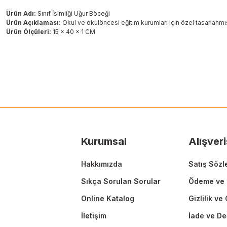
Ürün Adı:
Sınıf İsimliği Uğur Böceği
Ürün Açıklaması:
Okul ve okulöncesi eğitim kurumları için özel tasarlanmışt
Ürün Ölçüleri:
15 x 40 x 1 CM
Bu ürünün fiyat bilgisi, resim, ürün açıklamalarında ve diğer konularda
Görüş ve önerileriniz için teşekkür ederiz.
Ürün resmi kalitesiz, bozuk veya görüntülenemiyor.
Ürün açıklamasında eksik bilgiler bulunuyor.
Ürün bilgilerinde hatalar bulunuyor.
Ürün fiyatı diğer sitelerden daha pahalı.
Kurumsal
Alışveri
Bu ürüne benzer farklı alternatifler olmalı.
Hakkımızda
Satış Sözl
Sıkça Sorulan Sorular
Ödeme ve 
Online Katalog
Gizlilik ve
İletişim
İade ve De