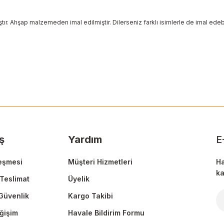
ır. Ahşap malzemeden imal edilmiştir. Dilerseniz farklı isimlerle de imal edebil
 yetersiz gördüğünüz noktaları öneri formunu kullanarak tarafımıza ileteb
Ürün hakkında henüz soru sorulmamış.
Bu ürüne ilk yorumu siz yapın!
Sitemize ilk yorumu siz yapın!
Deneyimini Paylaş
Yorum Yaz
Soru Sor
ş
Yardım
E
eşmesi
Müşteri Hizmetleri
Ha
ka
Teslimat
Üyelik
 Güvenlik
Kargo Takibi
Gönder
ğişim
Havale Bildirim Formu