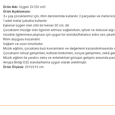
Ürün Adı:
Üçgen Zil (20 cm)
Ürün Açıklaması:
3+ yaş çocuklarımız için, ritim derslerinde kullanılır. 2 parçadan ve metal
1 adet metal çubukla kullanılır.
Eşkenar üçgen olan zilin bir kenarı 20 cm. dir.
Çocukların müziğe olan ilgisinin artması sağlanırken, işitsel ve dokusal algı
müzikle ilgilenmesi,alışması için uygun bir üründür,Rahatsız edici ses çıkar
Ritim duygusu kazandırır.
Sağlam ve uzun ömürlüdür.
Müzik eğitimi, çocuklara bazı kavramların ve değerlerin kazandırılmasında o
Çocukların ruhsal gelişimleri, kültürel birikimleri, sosyal gelişimleri, zekâ g
Müzik eğitimi ile yaratıcı zeka ve entelektüel görüşün gelişimi arasında para
Avrupa Birliği (CE) standartlarına uygun olarak üretilmiştir.
Ürün Ölçüsü:
20*22*2 cm.
Bu ürünün fiyat bilgisi, resim, ürün açıklamalarında ve diğer konularda
Görüş ve önerileriniz için teşekkür ederiz.
Ürün resmi kalitesiz, bozuk veya görüntülenemiyor.
Ürün açıklamasında eksik bilgiler bulunuyor.
Ürün bilgilerinde hatalar bulunuyor.