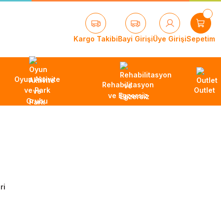
Kargo Takibi
Bayi Girişi
Üye Girişi
Sepetim
Oyun Aktivite
Rehabilitasyon
ve Park
Outlet
ve Egzersiz
Grubu
ri