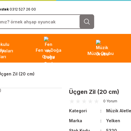
estek
0312 527 26 00
lu
Fen ve Doğa
Müzik Grubu
arı
Grubu
Üçgen Zil (20 cm)
Üçgen Zil (20 cm)
0 Yorum
Kategori
Müzik Aletle
Marka
Yelken
Stok Kodu
5320