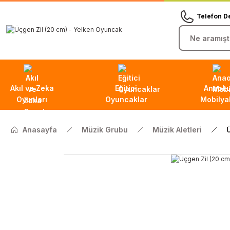
Telefon D
Akıl ve Zeka
Eğitici
Anaoku
Oyunları
Oyuncaklar
Mobilyal
Anasayfa
Müzik Grubu
Müzik Aletleri