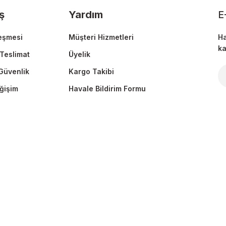
ş
Yardım
E
eşmesi
Müşteri Hizmetleri
Ha
ka
Teslimat
Üyelik
 Güvenlik
Kargo Takibi
Gönder
ğişim
Havale Bildirim Formu