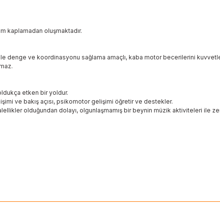
 krom kaplamadan oluşmaktadır.
 ile denge ve koordinasyonu sağlama amaçlı, kaba motor becerilerini kuvvetlendi
tmaz.
ldukça etken bir yoldur.
elişimi ve bakış açısı, psikomotor gelişimi öğretir ve destekler.
lellikler olduğundan dolayı, olgunlaşmamış bir beynin müzik aktiviteleri ile zen
 yetersiz gördüğünüz noktaları öneri formunu kullanarak tarafımıza ileteb
Ürün hakkında henüz soru sorulmamış.
Bu ürüne ilk yorumu siz yapın!
Sitemize ilk yorumu siz yapın!
Deneyimini Paylaş
Yorum Yaz
Soru Sor