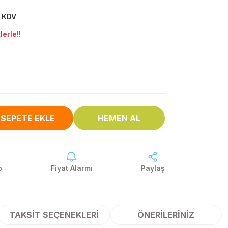
+ KDV
erle!!
SEPETE EKLE
HEMEN AL
p
Fiyat Alarmı
Paylaş
TAKSIT SEÇENEKLERI
ÖNERILERINIZ