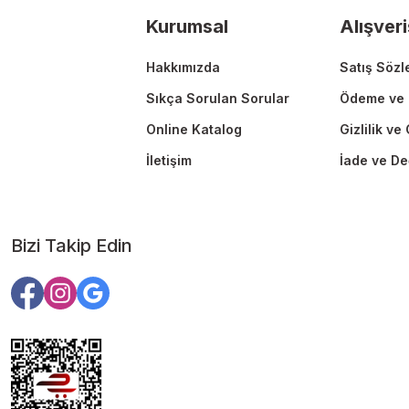
Ürün fiyatı diğer sitelerden daha pahalı.
Kurumsal
Alışveri
Bu ürüne benzer farklı alternatifler olmalı.
Hakkımızda
Satış Sözl
Sıkça Sorulan Sorular
Ödeme ve 
Online Katalog
Gizlilik ve
İletişim
İade ve De
Bizi Takip Edin