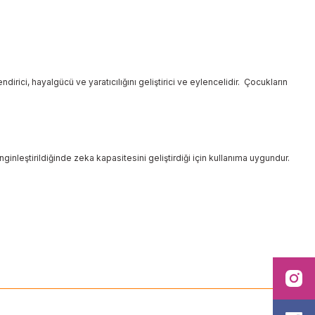
rici, hayalgücü ve yaratıcılığını geliştirici ve eylencelidir. Çocukların
ginleştirildiğinde zeka kapasitesini geliştirdiği için kullanıma uygundur.
ilirsiniz.
I