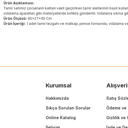
Ürün Açıklaması:
Tamir setimiz çocukların kaliteli vakit geçirirken tamir aletlerinin basit ku
vidalama aparatları gibi materyallerde birlikte gönderilir. Vidalama sıkma gi
Ürün Ölçüsü:
65x27x45 Cm
Ürün İçeriği:
1 adet tamir tezgahı ve matkap, pense tornavida, vidalama ve
Bu ürünün fiyat bilgisi, resim, ürün açıklamalarında ve diğer konularda
Görüş ve önerileriniz için teşekkür ederiz.
Ürün resmi kalitesiz, bozuk veya görüntülenemiyor.
Ürün açıklamasında eksik bilgiler bulunuyor.
Ürün bilgilerinde hatalar bulunuyor.
Ürün fiyatı diğer sitelerden daha pahalı.
Kurumsal
Alışveri
Bu ürüne benzer farklı alternatifler olmalı.
Hakkımızda
Satış Sözl
Sıkça Sorulan Sorular
Ödeme ve 
Online Katalog
Gizlilik ve
İletişim
İade ve De