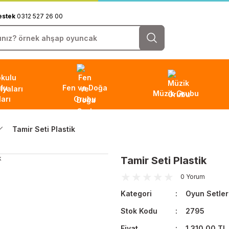
estek
0312 527 26 00
lu
Fen ve Doğa
Müzik Grubu
arı
Grubu
Tamir Seti Plastik
Tamir Seti Plastik
0 Yorum
Kategori
Oyun Setler
Stok Kodu
2795
Fiyat
1.310,00 TL