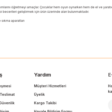
llanımlarını öğretmeyi amaçlar. Çocuklar hem oyun oynarken hem de el ve yaratıc
bi becerileri geliştirmek için ürün üzerinde alan bulunmaktadır.
 sıkma aparatları
 yetersiz gördüğünüz noktaları öneri formunu kullanarak tarafımıza ileteb
Ürün hakkında henüz soru sorulmamış.
Bu ürüne ilk yorumu siz yapın!
Sitemize ilk yorumu siz yapın!
Deneyimini Paylaş
Yorum Yaz
Soru Sor
ş
Yardım
E
eşmesi
Müşteri Hizmetleri
Ha
ka
Teslimat
Üyelik
 Güvenlik
Kargo Takibi
Gönder
ğişim
Havale Bildirim Formu