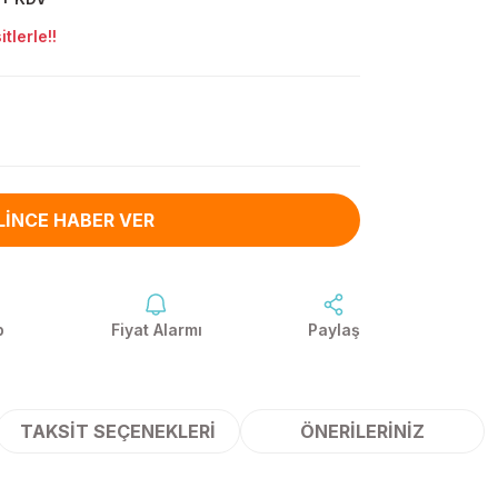
tlerle!!
LINCE HABER VER
p
Fiyat Alarmı
Paylaş
TAKSIT SEÇENEKLERI
ÖNERILERINIZ