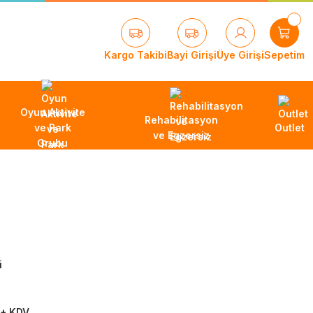
Kargo Takibi
Bayi Girişi
Üye Girişi
Sepetim
Oyun Aktivite
Rehabilitasyon
ve Park
Outlet
ve Egzersiz
Grubu
i
 + KDV