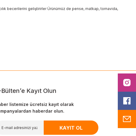
ılık becerilerini geliştirirler Ürünümüz de pense, matkap, tornavida,
ilirsiniz.
I
-Bülten’e Kayıt Olun
F
ber listemize ücretsiz kayıt olarak
mpanyalardan haberdar olun.
M
KAYIT OL