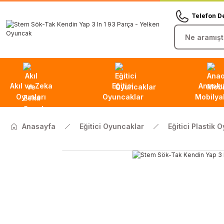
Telefon D
Akıl ve Zeka
Eğitici
Anaoku
Oyunları
Oyuncaklar
Mobilyal
Anasayfa
Eğitici Oyuncaklar
Eğitici Plastik 