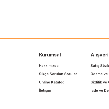
Bu ürünün fiyat bilgisi, resim, ürün açıklamalarında ve diğer konularda
Görüş ve önerileriniz için teşekkür ederiz.
Ürün resmi kalitesiz, bozuk veya görüntülenemiyor.
Ürün açıklamasında eksik bilgiler bulunuyor.
Ürün bilgilerinde hatalar bulunuyor.
Ürün fiyatı diğer sitelerden daha pahalı.
Kurumsal
Alışveri
Bu ürüne benzer farklı alternatifler olmalı.
Hakkımızda
Satış Sözl
Sıkça Sorulan Sorular
Ödeme ve 
Online Katalog
Gizlilik ve
İletişim
İade ve De