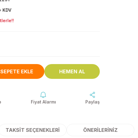
+ KDV
lerle!!
SEPETE EKLE
HEMEN AL
p
Fiyat Alarmı
Paylaş
TAKSIT SEÇENEKLERI
ÖNERILERINIZ