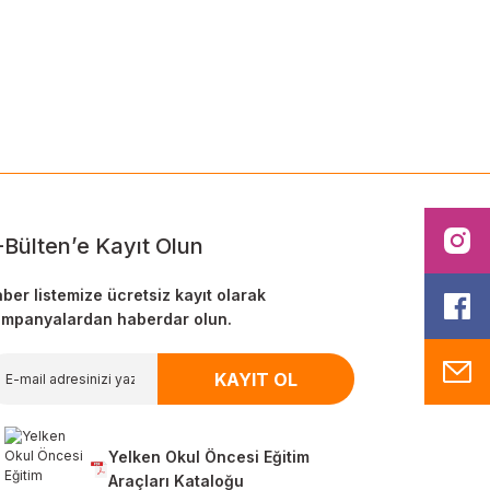
ilirsiniz.
I
-Bülten’e Kayıt Olun
ber listemize ücretsiz kayıt olarak
F
mpanyalardan haberdar olun.
M
KAYIT OL
Yelken Okul Öncesi Eğitim
Araçları Kataloğu