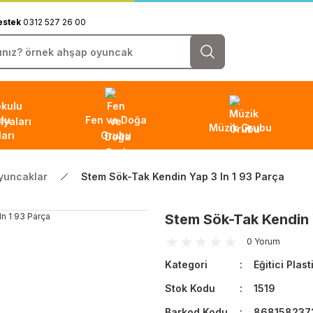
estek
0312 527 26 00
lu
Fen ve Doğa
Müzik Grubu
arı
Grubu
Oyuncaklar
Stem Sök-Tak Kendin Yap 3 In 1 93 Parça
Stem Sök-Tak Kendin Y
0 Yorum
Kategori
Eğitici Plas
Stok Kodu
1519
Barkod Kodu
868158237