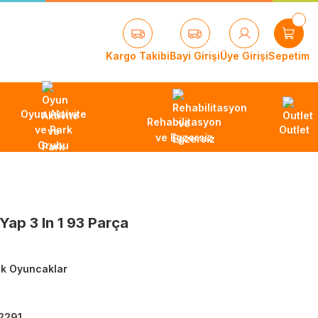
Kargo Takibi
Bayi Girişi
Üye Girişi
Sepetim
Oyun Aktivite
Rehabilitasyon
ve Park
Outlet
ve Egzersiz
Grubu
ap 3 In 1 93 Parça
tik Oyuncaklar
2291