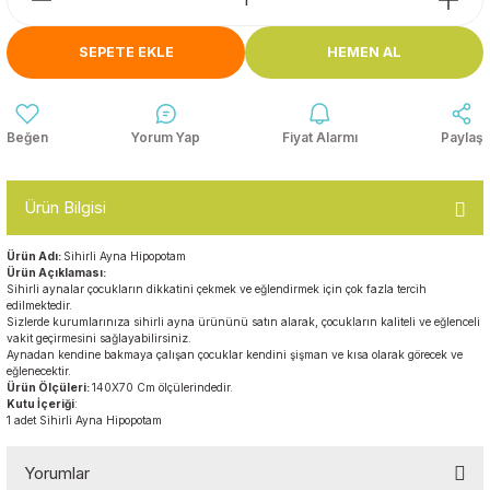
Anasınıfı Aynaları
Şişme Oyun
Montessori
Grupları
SEPETE EKLE
HEMEN AL
Kampet ve Çocuk Yatakları
Kukla ve Kukla Köşeleri
Spor Aktivite
Oyuncakları
Askılıklar
Yorum Yap
Fiyat Alarmı
Paylaş
Dış Mekan Park
Galoşluklar
Grupları
Ürün Bilgisi
Dolap ve Duvar Süsleri
Çitler
Ürün Adı:
Sihirli Ayna Hipopotam
Ürün Açıklaması:
Anaokulu Halıları
Sihirli aynalar çocukların dikkatini çekmek ve eğlendirmek için çok fazla tercih
Soft Play Top
edilmektedir.
Havuzları
Sizlerde kurumlarınıza sihirli ayna ürününü satın alarak, çocukların kaliteli ve eğlenceli
Oturma Grupları ve
vakit geçirmesini sağlayabilirsiniz.
Aynadan kendine bakmaya çalışan çocuklar kendini şişman ve kısa olarak görecek ve
Minderler
eğlenecektir.
Ürün Ölçüleri:
140X70 Cm ölçülerindedir.
Kutu İçeriği
:
1 adet Sihirli Ayna Hipopotam
Yorumlar