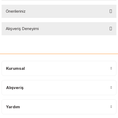
Önerileriniz
Soru Sor
Bu ürünün fiyat bilgisi, resim, ürün açıklamalarında ve diğer
Alışveriş Deneyimi
konularda yetersiz gördüğünüz noktaları öneri formunu kullanarak
tarafımıza iletebilirsiniz.
Görüş ve önerileriniz için teşekkür ederiz.
Sitemize ilk yorumu siz yapın!
Ürün resmi kalitesiz, bozuk veya görüntülenemiyor.
Ürün açıklamasında eksik bilgiler bulunuyor.
Deneyimini Paylaş
Ürün bilgilerinde hatalar bulunuyor.
Kurumsal
Ürün fiyatı diğer sitelerden daha pahalı.
Bu ürüne benzer farklı alternatifler olmalı.
Alışveriş
Yardım
Gönder