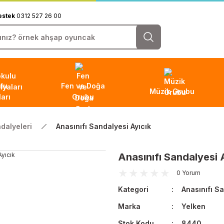
estek
0312 527 26 00
lu
Fen ve Doğa
Müzik Grubu
arı
Grubu
ndalyeleri
Anasınıfı Sandalyesi Ayıcık
Anasınıfı Sandalyesi 
0 Yorum
Kategori
Anasınıfı S
Marka
Yelken
Stok Kodu
8440