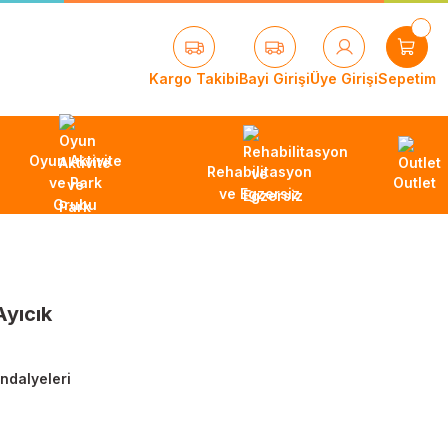
Kargo Takibi
Bayi Girişi
Üye Girişi
Sepetim
Oyun Aktivite
Rehabilitasyon
ve Park
Outlet
ve Egzersiz
Grubu
Ayıcık
andalyeleri