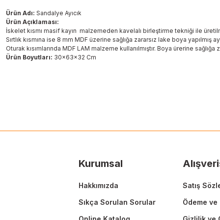
Ürün Adı:
Sandalye Ayıcık
Ürün Açıklaması:
İskelet kısmı masif kayın malzemeden kavelalı birleştirme tekniği ile üretilm
Sırtlık kısmına ise 8 mm MDF üzerine sağlığa zararsız lake boya yapılmış ayı
Oturak kısımlarında MDF LAM malzeme kullanılmıştır. Boya ürerine sağlığa zar
Ürün Boyutları:
30x63x32 Cm
Bu ürünün fiyat bilgisi, resim, ürün açıklamalarında ve diğer konularda
Görüş ve önerileriniz için teşekkür ederiz.
Ürün resmi kalitesiz, bozuk veya görüntülenemiyor.
Ürün açıklamasında eksik bilgiler bulunuyor.
Ürün bilgilerinde hatalar bulunuyor.
Ürün fiyatı diğer sitelerden daha pahalı.
Kurumsal
Alışveri
Bu ürüne benzer farklı alternatifler olmalı.
Hakkımızda
Satış Sözl
Sıkça Sorulan Sorular
Ödeme ve 
Online Katalog
Gizlilik ve