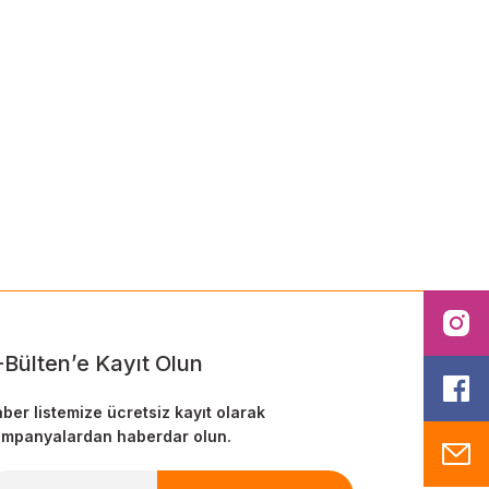
ilirsiniz.
I
-Bülten’e Kayıt Olun
F
ber listemize ücretsiz kayıt olarak
mpanyalardan haberdar olun.
M