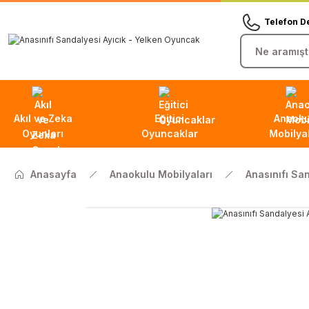
Telefon D
Akıl ve Zeka
Eğitici
Anaoku
Oyunları
Oyuncaklar
Mobilyal
Anasayfa
Anaokulu Mobilyaları
Anasınıfı Sa