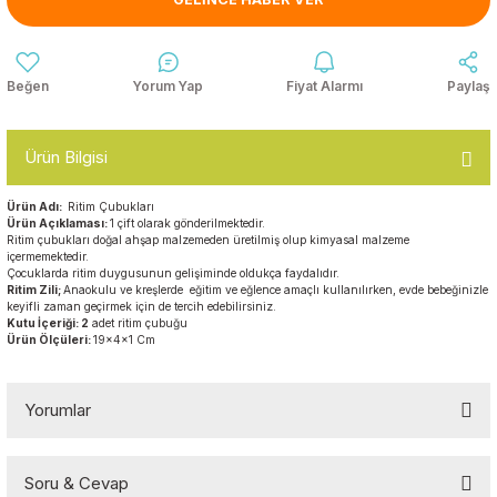
Anasınıfı Aynaları
Şişme Oyun
Montessori
Grupları
Kampet ve Çocuk Yatakları
Yorum Yap
Fiyat Alarmı
Paylaş
Kukla ve Kukla Köşeleri
Spor Aktivite
Oyuncakları
Askılıklar
Ürün Bilgisi
Dış Mekan Park
Galoşluklar
Grupları
Ürün Adı:
Ritim Çubukları
Ürün Açıklaması:
1 çift olarak gönderilmektedir.
Dolap ve Duvar Süsleri
Ritim çubukları doğal ahşap malzemeden üretilmiş olup kimyasal malzeme
Çitler
içermemektedir.
Çocuklarda ritim duygusunun gelişiminde oldukça faydalıdır.
Anaokulu Halıları
Ritim Zili;
Anaokulu ve kreşlerde eğitim ve eğlence amaçlı kullanılırken, evde bebeğinizle
Soft Play Top
keyifli zaman geçirmek için de tercih edebilirsiniz.
Havuzları
Kutu İçeriği: 2
adet ritim çubuğu
Ürün Ölçüleri:
19x4x1 Cm
Oturma Grupları ve
Minderler
Yorumlar
Soru & Cevap