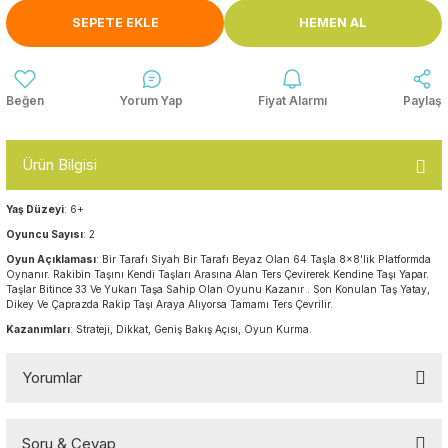
Anasınıfı Aynaları
SEPETE EKLE
HEMEN AL
Şişme Oyun
Montessori
Grupları
Kampet ve Çocuk Yatakları
Kukla ve Kukla Köşeleri
Spor Aktivite
Yorum Yap
Fiyat Alarmı
Paylaş
Oyuncakları
Askılıklar
Dış Mekan Park
Galoşluklar
Ürün Bilgisi
Grupları
Yaş Düzeyi
: 6+
Dolap ve Duvar Süsleri
Çitler
Oyuncu Sayısı
: 2
Oyun Açıklaması
: Bir Tarafı Siyah Bir Tarafı Beyaz Olan 64 Taşla 8x8'lik Platformda
Anaokulu Halıları
Soft Play Top
Oynanır. Rakibin Taşını Kendi Taşları Arasına Alan Ters Çevirerek Kendine Taşı Yapar.
Havuzları
Taşlar Bitince 33 Ve Yukarı Taşa Sahip Olan Oyunu Kazanır . Son Konulan Taş Yatay,
Dikey Ve Çaprazda Rakip Taşı Araya Alıyorsa Tamamı Ters Çevrilir.
Oturma Grupları ve
Minderler
Kazanımları
: Strateji, Dikkat, Geniş Bakış Açısı, Oyun Kurma.
Yorumlar
Soru & Cevap