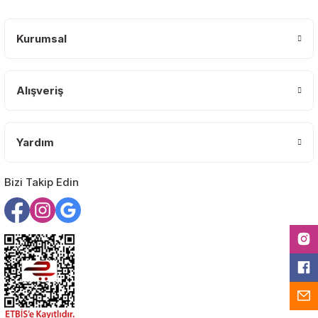
Ürün açıklamasında eksik bilgiler bulunuyor.
Deneyimini Paylaş
Ürün bilgilerinde hatalar bulunuyor.
Kurumsal
Ürün fiyatı diğer sitelerden daha pahalı.
Bu ürüne benzer farklı alternatifler olmalı.
Alışveriş
Yardım
Gönder
Bizi Takip Edin