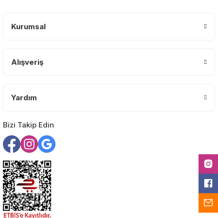
Ürün açıklamasında eksik bilgiler bulunuyor.
Deneyimini Paylaş
Ürün bilgilerinde hatalar bulunuyor.
Kurumsal
Ürün fiyatı diğer sitelerden daha pahalı.
Bu ürüne benzer farklı alternatifler olmalı.
Alışveriş
Yardım
Gönder
Bizi Takip Edin