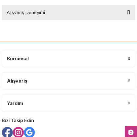
Bu ürünün fiyat bilgisi, resim, ürün açıklamalarında ve diğer
Alışveriş Deneyimi
konularda yetersiz gördüğünüz noktaları öneri formunu kullanarak
tarafımıza iletebilirsiniz.
Görüş ve önerileriniz için teşekkür ederiz.
Sitemize ilk yorumu siz yapın!
Ürün resmi kalitesiz, bozuk veya görüntülenemiyor.
Ürün açıklamasında eksik bilgiler bulunuyor.
Deneyimini Paylaş
Ürün bilgilerinde hatalar bulunuyor.
Kurumsal
Ürün fiyatı diğer sitelerden daha pahalı.
Bu ürüne benzer farklı alternatifler olmalı.
Alışveriş
Yardım
Gönder
Bizi Takip Edin