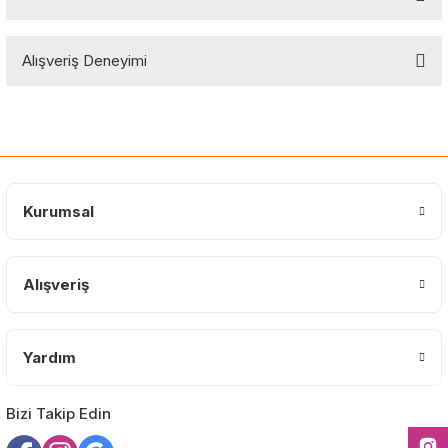
Soru Sor
Bu ürünün fiyat bilgisi, resim, ürün açıklamalarında ve diğer
Alışveriş Deneyimi
konularda yetersiz gördüğünüz noktaları öneri formunu kullanarak
tarafımıza iletebilirsiniz.
Görüş ve önerileriniz için teşekkür ederiz.
Sitemize ilk yorumu siz yapın!
Ürün resmi kalitesiz, bozuk veya görüntülenemiyor.
Ürün açıklamasında eksik bilgiler bulunuyor.
Deneyimini Paylaş
Ürün bilgilerinde hatalar bulunuyor.
Kurumsal
Ürün fiyatı diğer sitelerden daha pahalı.
Bu ürüne benzer farklı alternatifler olmalı.
Alışveriş
Yardım
Gönder
Bizi Takip Edin