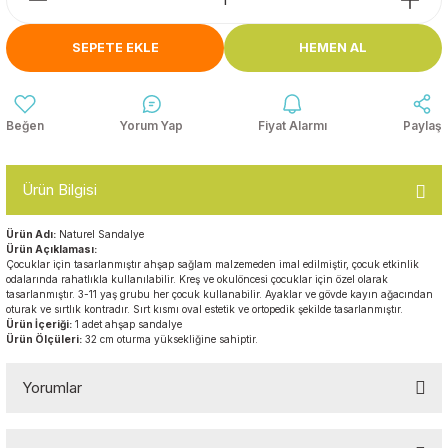
Anasınıfı Aynaları
Şişme Oyun
Montessori
Grupları
SEPETE EKLE
HEMEN AL
Kampet ve Çocuk Yatakları
Kukla ve Kukla Köşeleri
Spor Aktivite
Oyuncakları
Askılıklar
Yorum Yap
Fiyat Alarmı
Paylaş
Dış Mekan Park
Galoşluklar
Grupları
Ürün Bilgisi
Dolap ve Duvar Süsleri
Çitler
Ürün Adı:
Naturel Sandalye
Ürün Açıklaması:
Anaokulu Halıları
Çocuklar için tasarlanmıştır ahşap sağlam malzemeden imal edilmiştir, çocuk etkinlik
Soft Play Top
odalarında rahatlıkla kullanılabilir. Kreş ve okulöncesi çocuklar için özel olarak
Havuzları
tasarlanmıştır. 3-11 yaş grubu her çocuk kullanabilir. Ayaklar ve gövde kayın ağacından
Oturma Grupları ve
oturak ve sırtlık kontradır. Sırt kısmı oval estetik ve ortopedik şekilde tasarlanmıştır.
Ürün İçeriği:
1 adet ahşap sandalye
Minderler
Ürün Ölçüleri:
32 cm oturma yüksekliğine sahiptir.
Yorumlar