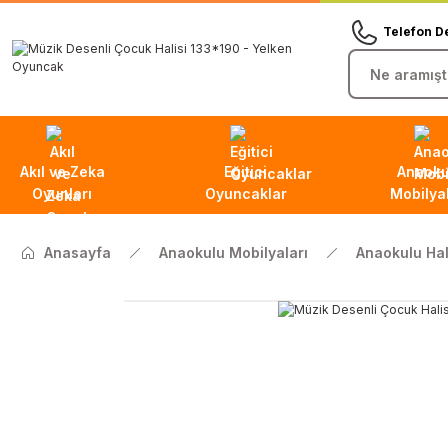
Telefon D
Akıl ve Zeka
Eğitici
Anaoku
Oyunları
Oyuncaklar
Mobilyal
Anasayfa
Anaokulu Mobilyaları
Anaokulu Halı