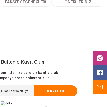
TAKSIT SEÇENEKLERI
ÖNERILERINIZ
ilirsiniz.
I
-Bülten’e Kayıt Olun
F
ber listemize ücretsiz kayıt olarak
mpanyalardan haberdar olun.
M
KAYIT OL