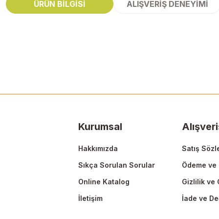
ÜRÜN BILGISI
ALIŞVERIŞ DENEYIMI
Bu ürünün fiyat bilgisi, resim, ürün açıklamalarında ve diğer konularda
Görüş ve önerileriniz için teşekkür ederiz.
Ürün resmi kalitesiz, bozuk veya görüntülenemiyor.
Ürün açıklamasında eksik bilgiler bulunuyor.
Ürün bilgilerinde hatalar bulunuyor.
Ürün fiyatı diğer sitelerden daha pahalı.
Kurumsal
Alışveri
Bu ürüne benzer farklı alternatifler olmalı.
Hakkımızda
Satış Sözl
Sıkça Sorulan Sorular
Ödeme ve 
Online Katalog
Gizlilik ve
İletişim
İade ve De