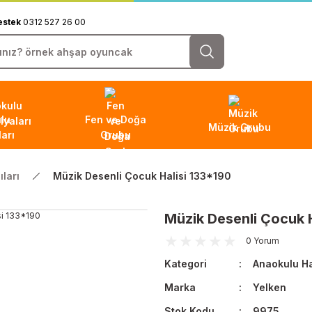
estek
0312 527 26 00
lu
Fen ve Doğa
Müzik Grubu
arı
Grubu
ları
Müzik Desenli Çocuk Halisi 133*190
Müzik Desenli Çocuk 
0 Yorum
Kategori
Anaokulu Hal
Marka
Yelken
Stok Kodu
9975