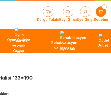
Kargo Takibi
Bayi Girişi
Üye Girişi
Sepetim
Oyun Aktivite
Rehabilitasyon
ve Park
Outlet
ve Egzersiz
Grubu
Halisi 133*190
ıları