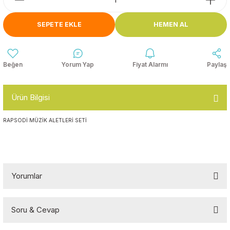
Anasınıfı Aynaları
Şişme Oyun
Montessori
Grupları
SEPETE EKLE
HEMEN AL
Kampet ve Çocuk Yatakları
Kukla ve Kukla Köşeleri
Spor Aktivite
Oyuncakları
Askılıklar
Yorum Yap
Fiyat Alarmı
Paylaş
Dış Mekan Park
Galoşluklar
Grupları
Ürün Bilgisi
Dolap ve Duvar Süsleri
Çitler
RAPSODİ MÜZİK ALETLERİ SETİ
Anaokulu Halıları
Soft Play Top
Havuzları
Oturma Grupları ve
Minderler
Yorumlar
Soru & Cevap
Bu ürüne ilk yorumu siz yapın!