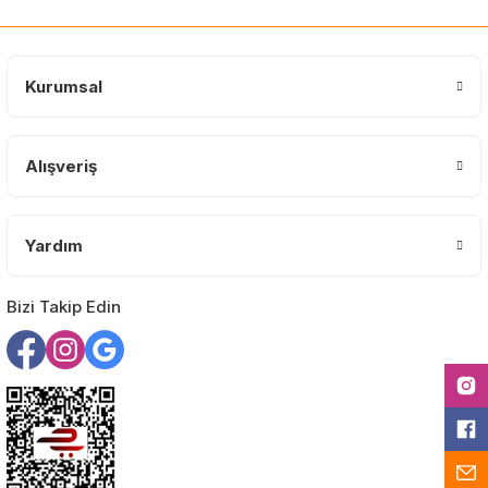
Sitemize ilk yorumu siz yapın!
Ürün resmi kalitesiz, bozuk veya görüntülenemiyor.
Ürün açıklamasında eksik bilgiler bulunuyor.
Deneyimini Paylaş
Ürün bilgilerinde hatalar bulunuyor.
Kurumsal
Ürün fiyatı diğer sitelerden daha pahalı.
Bu ürüne benzer farklı alternatifler olmalı.
Alışveriş
Yardım
Gönder
Bizi Takip Edin