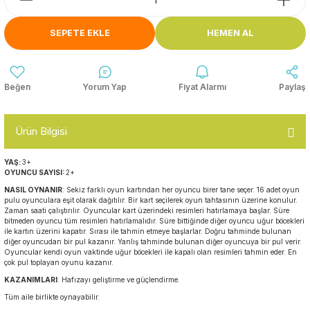
Anasınıfı Aynaları
Şişme Oyun
Montessori
Grupları
SEPETE EKLE
HEMEN AL
Kampet ve Çocuk Yatakları
Kukla ve Kukla Köşeleri
Spor Aktivite
Oyuncakları
Askılıklar
Yorum Yap
Fiyat Alarmı
Paylaş
Dış Mekan Park
Galoşluklar
Grupları
Ürün Bilgisi
Dolap ve Duvar Süsleri
Çitler
YAŞ:
3+
OYUNCU SAYISI:
2+
Anaokulu Halıları
Soft Play Top
NASIL OYNANIR
: Sekiz farklı oyun kartından her oyuncu birer tane seçer. 16 adet oyun
Havuzları
pulu oyunculara eşit olarak dağıtılır. Bir kart seçilerek oyun tahtasının üzerine konulur.
Zaman saati çalıştırılır. Oyuncular kart üzerindeki resimleri hatırlamaya başlar. Süre
Oturma Grupları ve
bitmeden oyuncu tüm resimleri hatırlamalıdır. Süre bittiğinde diğer oyuncu uğur böcekleri
Minderler
ile kartın üzerini kapatır. Sırası ile tahmin etmeye başlarlar. Doğru tahminde bulunan
diğer oyuncudan bir pul kazanır. Yanlış tahminde bulunan diğer oyuncuya bir pul verir.
Oyuncular kendi oyun vaktinde uğur böcekleri ile kapalı olan resimleri tahmin eder. En
çok pul toplayan oyunu kazanır.
KAZANIMLARI
: Hafızayı geliştirme ve güçlendirme.
Tüm aile birlikte oynayabilir.