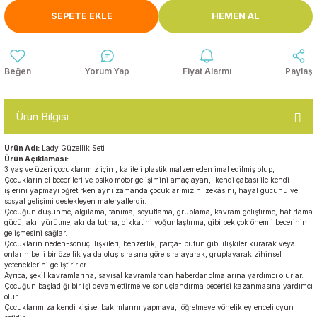
Anasınıfı Aynaları
SEPETE EKLE
HEMEN AL
Şişme Oyun
Montessori
Grupları
Kampet ve Çocuk Yatakları
Kukla ve Kukla Köşeleri
Spor Aktivite
Yorum Yap
Fiyat Alarmı
Paylaş
Oyuncakları
Askılıklar
Dış Mekan Park
Galoşluklar
Ürün Bilgisi
Grupları
Ürün Adı:
Lady Güzellik Seti
Dolap ve Duvar Süsleri
Çitler
Ürün Açıklaması:
3 yaş ve üzeri çocuklarımız için , kaliteli plastik malzemeden imal edilmiş olup,
Çocukların el becerileri ve psiko motor gelişimini amaçlayan, kendi çabası ile kendi
Anaokulu Halıları
Soft Play Top
işlerini yapmayı öğretirken aynı zamanda çocuklarımızın zekâsını, hayal gücünü ve
sosyal gelişimi destekleyen materyallerdir.
Havuzları
Çocuğun düşünme, algılama, tanıma, soyutlama, gruplama, kavram geliştirme, hatırlama
Oturma Grupları ve
gücü, akıl yürütme, akılda tutma, dikkatini yoğunlaştırma, gibi pek çok önemli becerinin
Minderler
gelişmesini sağlar.
Çocukların neden-sonuç ilişkileri, benzerlik, parça- bütün gibi ilişkiler kurarak veya
onların belli bir özellik ya da oluş sırasına göre sıralayarak, gruplayarak zihinsel
yeteneklerini geliştirirler.
Ayrıca, şekil kavramlarına, sayısal kavramlardan haberdar olmalarına yardımcı olurlar.
Çocuğun başladığı bir işi devam ettirme ve sonuçlandırma becerisi kazanmasına yardımcı
olur.
Çocuklarımıza kendi kişisel bakımlarını yapmaya, öğretmeye yönelik eylenceli oyun