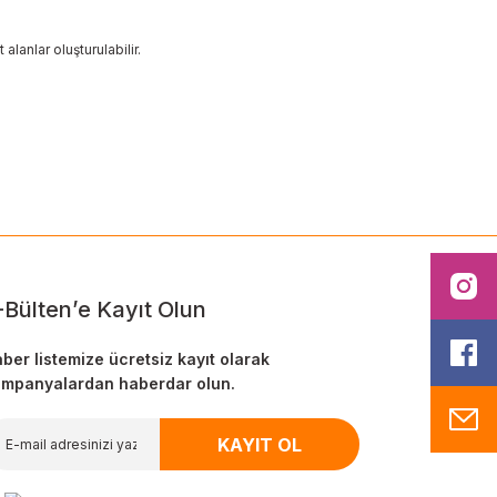
alanlar oluşturulabilir.
ilirsiniz.
I
-Bülten’e Kayıt Olun
F
ber listemize ücretsiz kayıt olarak
mpanyalardan haberdar olun.
M
KAYIT OL