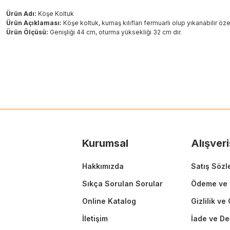
Ürün Adı:
Köşe Koltuk
Ürün Açıklaması:
Köşe koltuk, kumaş kılıfları fermuarlı olup yıkanabilir özell
Ürün Ölçüsü:
Genişliği 44 cm, oturma yüksekliği 32 cm dir.
Bu ürünün fiyat bilgisi, resim, ürün açıklamalarında ve diğer konularda
Görüş ve önerileriniz için teşekkür ederiz.
Ürün resmi kalitesiz, bozuk veya görüntülenemiyor.
Ürün açıklamasında eksik bilgiler bulunuyor.
Ürün bilgilerinde hatalar bulunuyor.
Ürün fiyatı diğer sitelerden daha pahalı.
Kurumsal
Alışveri
Bu ürüne benzer farklı alternatifler olmalı.
Hakkımızda
Satış Sözl
Sıkça Sorulan Sorular
Ödeme ve 
Online Katalog
Gizlilik ve
İletişim
İade ve De