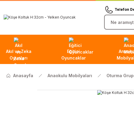
Telefon D
Akıl ve Zeka
Eğitici
Anaoku
Oyunları
Oyuncaklar
Mobilyal
Anasayfa
Anaokulu Mobilyaları
Oturma Grupl