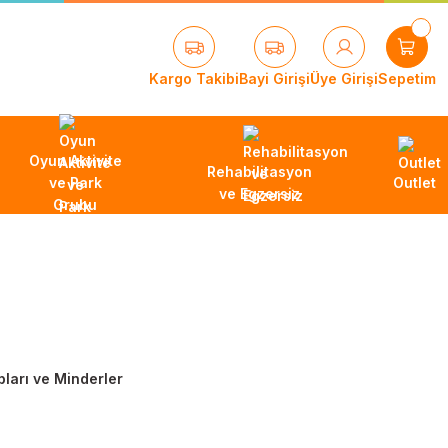
Kargo Takibi
Bayi Girişi
Üye Girişi
Sepetim
Oyun Aktivite
Rehabilitasyon
ve Park
Outlet
ve Egzersiz
Grubu
ları ve Minderler