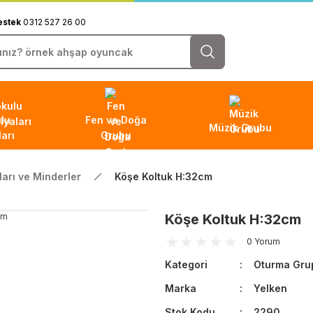
estek
0312 527 26 00
lu
Fen ve Doğa
Müzik Grubu
arı
Grubu
arı ve Minderler
Köşe Koltuk H:32cm
Köşe Koltuk H:32cm
0 Yorum
Kategori
Oturma Grup
Marka
Yelken
Stok Kodu
2290