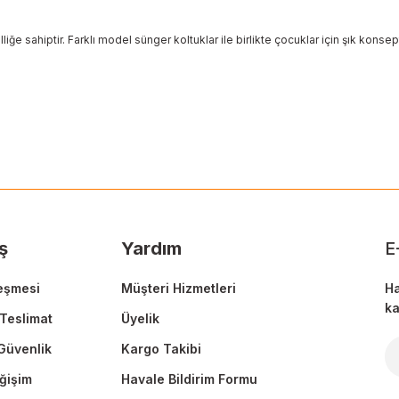
iğe sahiptir. Farklı model sünger koltuklar ile birlikte çocuklar için şık konsept 
 yetersiz gördüğünüz noktaları öneri formunu kullanarak tarafımıza ileteb
Ürün hakkında henüz soru sorulmamış.
Bu ürüne ilk yorumu siz yapın!
Sitemize ilk yorumu siz yapın!
Deneyimini Paylaş
Yorum Yaz
Soru Sor
ş
Yardım
E
eşmesi
Müşteri Hizmetleri
Ha
ka
Teslimat
Üyelik
 Güvenlik
Kargo Takibi
Gönder
ğişim
Havale Bildirim Formu