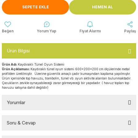
Anasınıfı Aynaları
SEPETE EKLE
HEMEN AL
Şişme Oyun
Montessori
Grupları
Kampet ve Çocuk Yatakları
Kukla ve Kukla Köşeleri
Spor Aktivite
Yorum Yap
Fiyat Alarmı
Paylaş
Oyuncakları
Askılıklar
Dış Mekan Park
Galoşluklar
Ürün Bilgisi
Grupları
Ürün Adı:
Kaydıraklı Tünel Oyun Sistemi
Dolap ve Duvar Süsleri
Çitler
Ürün Açıklaması:
Kaydıraklı tünel oyun sistemi 600x200x200 cm ölçülerinde metal
profilden üretilmiştir. Üzerine güvenlik amaçlı çadır kumaşından kaplama yapılmıştır.
Ürün içerisinde top havuzu, trambolin, tünel vb. oyun aktivite alanları bulunmaktadır.
Anaokulu Halıları
Soft Play Top
Çocukların zevkle oynayabileceği zarar görmeyeceği bir yapıdadır. ( havuz topları top
havuzu satışına dahil değildir)
Havuzları
Oturma Grupları ve
Minderler
Yorumlar
Soru & Cevap
Bu ürüne ilk yorumu siz yapın!