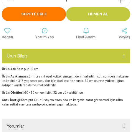
Anasınıfı Aynaları
Şişme Oyun
Montessori
Grupları
SEPETE EKLE
HEMEN AL
Kampet ve Çocuk Yatakları
Kukla ve Kukla Köşeleri
Spor Aktivite
Oyuncakları
Askılıklar
Yorum Yap
Fiyat Alarmı
Paylaş
Dış Mekan Park
Galoşluklar
Grupları
Ürün Bilgisi
Dolap ve Duvar Süsleri
Çitler
Ürün Adı:
Kare puf 32 cm
Ürün Açıklaması:
Birinci sınıf özel koltuk süngerinden imal edilmiştir, sunideri malzeme
Anaokulu Halıları
Soft Play Top
ile kaplıdır. 3-7 yaş arası çocuklar için özel tasarlanmıştır. 32 cm oturma yüksekliğine
Havuzları
sahiptir Farklı renklerde imal edilebilir
Oturma Grupları ve
Ürün Ölçüleri:
60x60 cm genişlik, 32 cm yüksekliğinde.
Minderler
Kutu İçeriği:
Kare puf ürünü taşıma sırasında ve kargoda zarar görmemesi için ultra
kalın şeffaf naylona sarılıp gönderimi yapılmaktadır.
Yorumlar