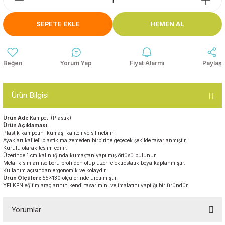
Anasınıfı Aynaları
Şişme Oyun
Montessori
Grupları
SEPETE EKLE
HEMEN AL
Kampet ve Çocuk Yatakları
Kukla ve Kukla Köşeleri
Spor Aktivite
Oyuncakları
Askılıklar
Yorum Yap
Fiyat Alarmı
Paylaş
Dış Mekan Park
Galoşluklar
Grupları
Ürün Bilgisi
Dolap ve Duvar Süsleri
Çitler
Ürün Adı:
Kampet (Plastik)
Ürün Açıklaması:
Anaokulu Halıları
Plastik kampetin kumaşı kaliteli ve silinebilir.
Soft Play Top
Ayakları kaliteli plastik malzemeden birbirine geçecek şekilde tasarlanmıştır.
Havuzları
Kurulu olarak teslim edilir.
Oturma Grupları ve
Üzerinde 1 cm kalınlığında kumaştan yapılmış örtüsü bulunur.
Metal kısımları ise boru profilden olup üzeri elektrostatik boya kaplanmıştır.
Minderler
Kullanım açısından ergonomik ve kolaydır.
Ürün Ölçüleri:
55x130 ölçülerinde üretilmiştir.
YELKEN eğitim araçlarının kendi tasarımını ve imalatını yaptığı bir üründür.
Yorumlar