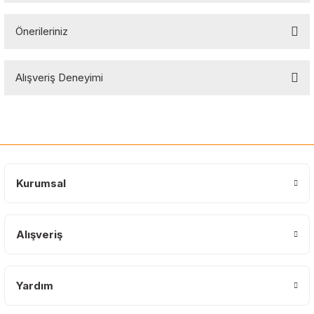
Önerileriniz
Soru Sor
Bu ürünün fiyat bilgisi, resim, ürün açıklamalarında ve diğer
Alışveriş Deneyimi
konularda yetersiz gördüğünüz noktaları öneri formunu kullanarak
tarafımıza iletebilirsiniz.
Görüş ve önerileriniz için teşekkür ederiz.
Sitemize ilk yorumu siz yapın!
Ürün resmi kalitesiz, bozuk veya görüntülenemiyor.
Ürün açıklamasında eksik bilgiler bulunuyor.
Deneyimini Paylaş
Ürün bilgilerinde hatalar bulunuyor.
Kurumsal
Ürün fiyatı diğer sitelerden daha pahalı.
Bu ürüne benzer farklı alternatifler olmalı.
Alışveriş
Yardım
Gönder