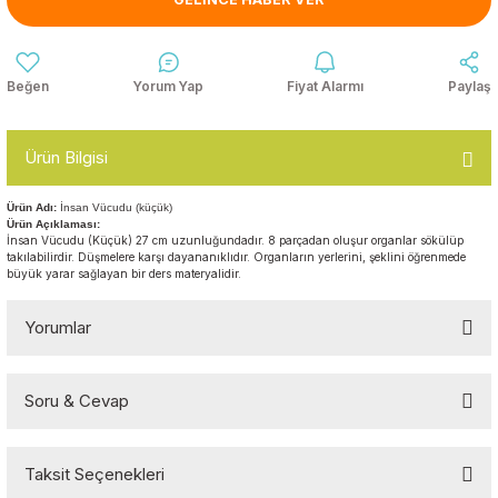
Anasınıfı Aynaları
Şişme Oyun
Montessori
Grupları
Kampet ve Çocuk Yatakları
Yorum Yap
Fiyat Alarmı
Paylaş
Kukla ve Kukla Köşeleri
Spor Aktivite
Oyuncakları
Askılıklar
Ürün Bilgisi
Dış Mekan Park
Galoşluklar
Grupları
Ürün Adı:
İnsan Vücudu (küçük)
Ürün Açıklaması:
Dolap ve Duvar Süsleri
İnsan Vücudu (Küçük) 27 cm uzunluğundadır. 8 parçadan oluşur organlar sökülüp
Çitler
takılabilirdir. Düşmelere karşı dayananıklıdır. Organların yerlerini, şeklini öğrenmede
büyük yarar sağlayan bir ders materyalidir.
Anaokulu Halıları
Soft Play Top
Havuzları
Yorumlar
Oturma Grupları ve
Minderler
Soru & Cevap
Bu ürüne ilk yorumu siz yapın!
Taksit Seçenekleri
Yorum Yaz
Ürün hakkında henüz soru sorulmamış.