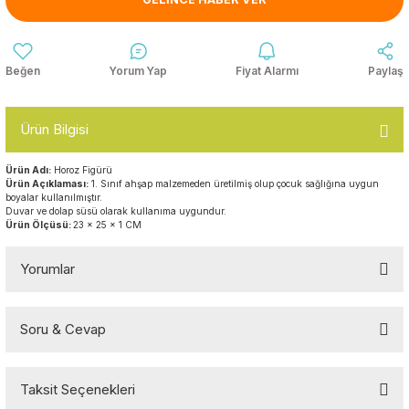
Anasınıfı Aynaları
Şişme Oyun
Montessori
Grupları
Kampet ve Çocuk Yatakları
Yorum Yap
Fiyat Alarmı
Paylaş
Kukla ve Kukla Köşeleri
Spor Aktivite
Oyuncakları
Askılıklar
Ürün Bilgisi
Dış Mekan Park
Galoşluklar
Grupları
Ürün Adı:
Horoz Figürü
Ürün Açıklaması:
1. Sınıf ahşap malzemeden üretilmiş olup çocuk sağlığına uygun
Dolap ve Duvar Süsleri
boyalar kullanılmıştır.
Çitler
Duvar ve dolap süsü olarak kullanıma uygundur.
Ürün Ölçüsü:
23 x 25 x 1 CM
Anaokulu Halıları
Soft Play Top
Havuzları
Yorumlar
Oturma Grupları ve
Minderler
Soru & Cevap
Bu ürüne ilk yorumu siz yapın!
Taksit Seçenekleri
Yorum Yaz
Ürün hakkında henüz soru sorulmamış.