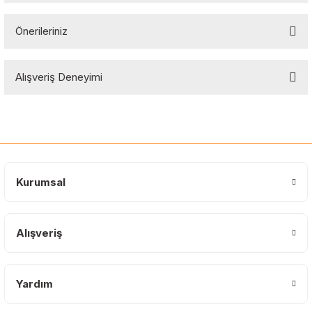
Önerileriniz
Soru Sor
Bu ürünün fiyat bilgisi, resim, ürün açıklamalarında ve diğer
Alışveriş Deneyimi
konularda yetersiz gördüğünüz noktaları öneri formunu kullanarak
tarafımıza iletebilirsiniz.
Görüş ve önerileriniz için teşekkür ederiz.
Sitemize ilk yorumu siz yapın!
Ürün resmi kalitesiz, bozuk veya görüntülenemiyor.
Ürün açıklamasında eksik bilgiler bulunuyor.
Deneyimini Paylaş
Ürün bilgilerinde hatalar bulunuyor.
Kurumsal
Ürün fiyatı diğer sitelerden daha pahalı.
Bu ürüne benzer farklı alternatifler olmalı.
Alışveriş
Yardım
Gönder