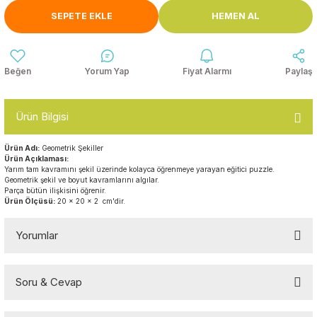
Anasınıfı Aynaları
SEPETE EKLE
HEMEN AL
Şişme Oyun
Montessori
Grupları
Kampet ve Çocuk Yatakları
Kukla ve Kukla Köşeleri
Spor Aktivite
Yorum Yap
Fiyat Alarmı
Paylaş
Oyuncakları
Askılıklar
Dış Mekan Park
Galoşluklar
Ürün Bilgisi
Grupları
Ürün Adı:
Geometrik Şekiller
Dolap ve Duvar Süsleri
Çitler
Ürün Açıklaması:
Yarım tam kavramını şekil üzerinde kolayca öğrenmeye yarayan eğitici puzzle.
Geometrik şekil ve boyut kavramlarını algılar.
Anaokulu Halıları
Soft Play Top
Parça bütün ilişkisini öğrenir.
Ürün Ölçüsü:
20 x 20 x 2 cm'dir.
Havuzları
Oturma Grupları ve
Minderler
Yorumlar
Soru & Cevap
Bu ürüne ilk yorumu siz yapın!