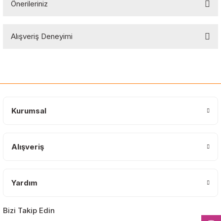
Önerileriniz
Soru Sor
Bu ürünün fiyat bilgisi, resim, ürün açıklamalarında ve diğer
Alışveriş Deneyimi
konularda yetersiz gördüğünüz noktaları öneri formunu kullanarak
tarafımıza iletebilirsiniz.
Görüş ve önerileriniz için teşekkür ederiz.
Sitemize ilk yorumu siz yapın!
Ürün resmi kalitesiz, bozuk veya görüntülenemiyor.
Ürün açıklamasında eksik bilgiler bulunuyor.
Deneyimini Paylaş
Ürün bilgilerinde hatalar bulunuyor.
Kurumsal
Ürün fiyatı diğer sitelerden daha pahalı.
Bu ürüne benzer farklı alternatifler olmalı.
Alışveriş
Yardım
Gönder
Bizi Takip Edin