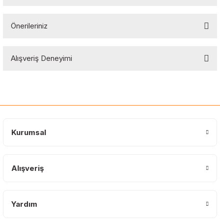
Önerileriniz
Soru Sor
Bu ürünün fiyat bilgisi, resim, ürün açıklamalarında ve diğer
Alışveriş Deneyimi
konularda yetersiz gördüğünüz noktaları öneri formunu kullanarak
tarafımıza iletebilirsiniz.
Görüş ve önerileriniz için teşekkür ederiz.
Sitemize ilk yorumu siz yapın!
Ürün resmi kalitesiz, bozuk veya görüntülenemiyor.
Ürün açıklamasında eksik bilgiler bulunuyor.
Deneyimini Paylaş
Ürün bilgilerinde hatalar bulunuyor.
Kurumsal
Ürün fiyatı diğer sitelerden daha pahalı.
Bu ürüne benzer farklı alternatifler olmalı.
Alışveriş
Yardım