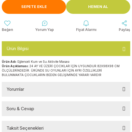
Anasınıfı Aynaları
SEPETE EKLE
HEMEN AL
Şişme Oyun
Montessori
Grupları
Kampet ve Çocuk Yatakları
Kukla ve Kukla Köşeleri
Spor Aktivite
Yorum Yap
Fiyat Alarmı
Paylaş
Oyuncakları
Askılıklar
Dış Mekan Park
Galoşluklar
Ürün Bilgisi
Grupları
Ürün Adı:
Eğlenceli Kum ve Su Aktivite Masası
Dolap ve Duvar Süsleri
Çitler
Ürün Açıklaması:
24 AY VE ÜZERİ ÇOCIKLAR İÇİN UYGUNDUR.82X98X98 CM
ÖLÇÜLERİNDEDİR. ÜRÜNDE SU OYUNLARI İÇİN AYRI ÖZELLİKLERİ
BULUNMAKTA.ÇOCUKLARIN BEDEN GELİŞİMİNDE YARARI VARDIR
Anaokulu Halıları
Soft Play Top
Havuzları
Yorumlar
Oturma Grupları ve
Minderler
Soru & Cevap
Bu ürüne ilk yorumu siz yapın!
Taksit Seçenekleri
Yorum Yaz
Ürün hakkında henüz soru sorulmamış.