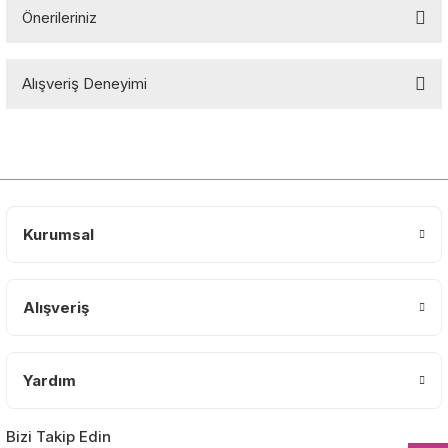
Önerileriniz
Soru Sor
Bu ürünün fiyat bilgisi, resim, ürün açıklamalarında ve diğer
Alışveriş Deneyimi
konularda yetersiz gördüğünüz noktaları öneri formunu kullanarak
tarafımıza iletebilirsiniz.
Görüş ve önerileriniz için teşekkür ederiz.
Sitemize ilk yorumu siz yapın!
Ürün resmi kalitesiz, bozuk veya görüntülenemiyor.
Ürün açıklamasında eksik bilgiler bulunuyor.
Deneyimini Paylaş
Ürün bilgilerinde hatalar bulunuyor.
Kurumsal
Ürün fiyatı diğer sitelerden daha pahalı.
Bu ürüne benzer farklı alternatifler olmalı.
Alışveriş
Yardım
Gönder
Bizi Takip Edin