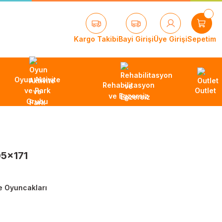
Kargo Takibi
Bayi Girişi
Üye Girişi
Sepetim
Oyun Aktivite
Rehabilitasyon
ve Park
Outlet
ve Egzersiz
Grubu
05x171
te Oyuncakları