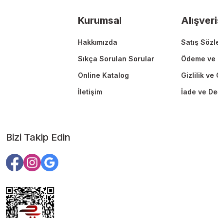
Ürün fiyatı diğer sitelerden daha pahalı.
Kurumsal
Alışveri
Bu ürüne benzer farklı alternatifler olmalı.
Hakkımızda
Satış Sözl
Sıkça Sorulan Sorular
Ödeme ve 
Online Katalog
Gizlilik ve
İletişim
İade ve De
Bizi Takip Edin