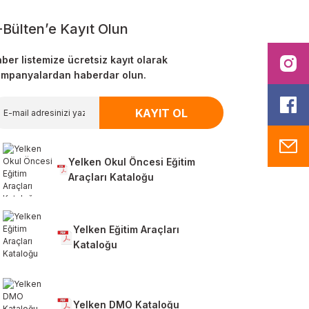
-Bülten’e Kayıt Olun
ber listemize ücretsiz kayıt olarak
I
mpanyalardan haberdar olun.
F
KAYIT OL
M
Yelken Okul Öncesi Eğitim
Araçları Kataloğu
Yelken Eğitim Araçları
Kataloğu
Yelken DMO Kataloğu