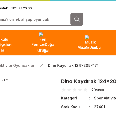
estek
0312 527 26 00
lu
Fen ve Doğa
Müzik Grubu
arı
Grubu
Aktivite Oyuncakları
Dino Kaydırak 124x205x171
Dino Kaydırak 124x2
0 Yorum
Kategori
Spor Aktivi
Stok Kodu
27401