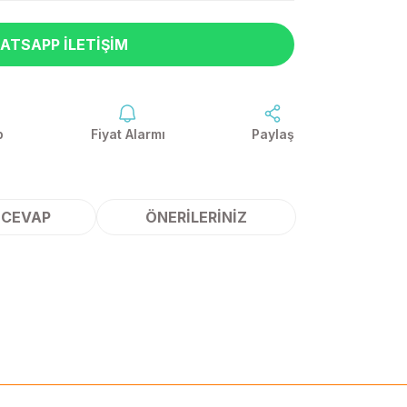
ATSAPP İLETIŞIM
p
Fiyat Alarmı
Paylaş
 CEVAP
ÖNERILERINIZ
ilirsiniz.