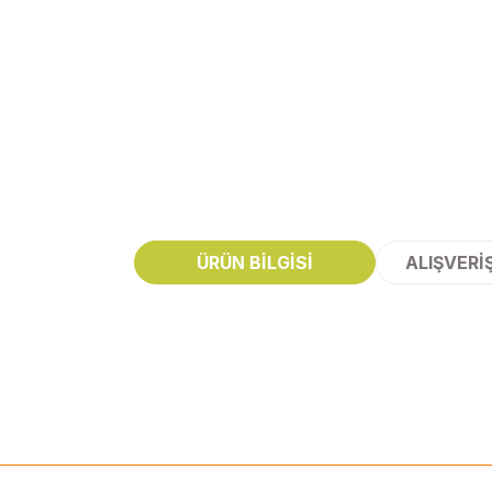
ÜRÜN BILGISI
ALIŞVERI
Bu ürünün fiyat bilgisi, resim, ürün açıklamalarında ve diğer konularda
Görüş ve önerileriniz için teşekkür ederiz.
Ürün resmi kalitesiz, bozuk veya görüntülenemiyor.
Ürün açıklamasında eksik bilgiler bulunuyor.
Ürün bilgilerinde hatalar bulunuyor.