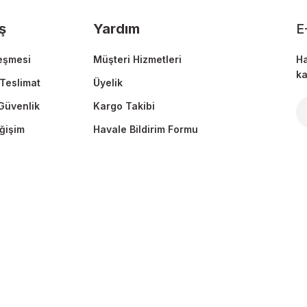
ş
Yardım
E
eşmesi
Müşteri Hizmetleri
Ha
ka
Teslimat
Üyelik
 Güvenlik
Kargo Takibi
Gönder
ğişim
Havale Bildirim Formu