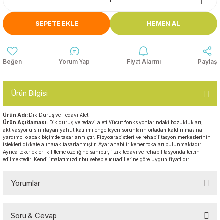
Anasınıfı Aynaları
Şişme Oyun
Montessori
Grupları
SEPETE EKLE
HEMEN AL
Kampet ve Çocuk Yatakları
Kukla ve Kukla Köşeleri
Spor Aktivite
Oyuncakları
Askılıklar
Yorum Yap
Fiyat Alarmı
Paylaş
Dış Mekan Park
Galoşluklar
Grupları
Ürün Bilgisi
Dolap ve Duvar Süsleri
Çitler
Ürün Adı:
Dik Duruş ve Tedavi Aleti
Ürün Açıklaması:
Dik duruş ve tedavi aleti Vücut fonksiyonlarındaki bozuklukları,
Anaokulu Halıları
aktivasyonu sınırlayan yahut katılımı engelleyen sorunların ortadan kaldırılmasına
Soft Play Top
yardımcı olacak biçimde tasarlanmıştır. Fizyoterapistleri ve rehabilitasyon merkezlerinin
Havuzları
istekleri dikkate alınarak tasarlanmıştır. Ayarlanabilir kemer tokaları bulunmaktadır.
Oturma Grupları ve
Ayrıca tekerlekleri kilitleme özeliğine sahiptir, fizik tedavi ve rehabilitasyonda tercih
edilmektedir. Kendi imalatımızdır bu sebeple muadillerine göre uygun fiyatlıdır.
Minderler
Yorumlar
Soru & Cevap