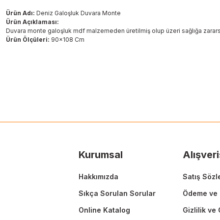
Ürün Adı:
Deniz Galoşluk Duvara Monte
Ürün Açıklaması:
Duvara monte galoşluk mdf malzemeden üretilmiş olup üzeri sağlığa zararsız 
Ürün Ölçüleri:
90x108 Cm
Bu ürünün fiyat bilgisi, resim, ürün açıklamalarında ve diğer konularda
Görüş ve önerileriniz için teşekkür ederiz.
Ürün resmi kalitesiz, bozuk veya görüntülenemiyor.
Ürün açıklamasında eksik bilgiler bulunuyor.
Ürün bilgilerinde hatalar bulunuyor.
Ürün fiyatı diğer sitelerden daha pahalı.
Kurumsal
Alışveri
Bu ürüne benzer farklı alternatifler olmalı.
Hakkımızda
Satış Sözl
Sıkça Sorulan Sorular
Ödeme ve 
Online Katalog
Gizlilik ve