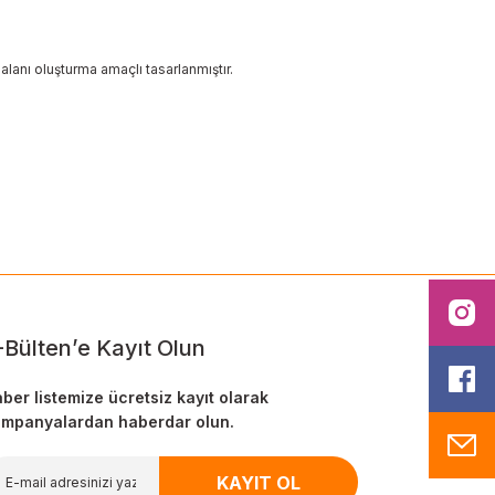
lanı oluşturma amaçlı tasarlanmıştır.
ilirsiniz.
I
-Bülten’e Kayıt Olun
F
ber listemize ücretsiz kayıt olarak
mpanyalardan haberdar olun.
M
KAYIT OL