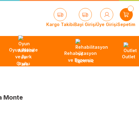
Kargo Takibi
Bayi Girişi
Üye Girişi
Sepetim
Oyun Aktivite
Rehabilitasyon
ve Park
Outlet
ve Egzersiz
Grubu
a Monte