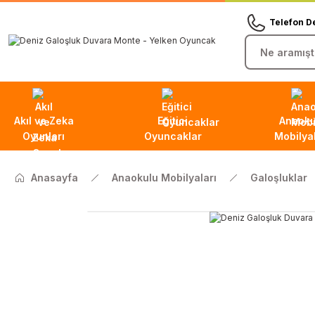
Telefon D
Akıl ve Zeka
Eğitici
Anaoku
Oyunları
Oyuncaklar
Mobilyal
Anasayfa
Anaokulu Mobilyaları
Galoşluklar