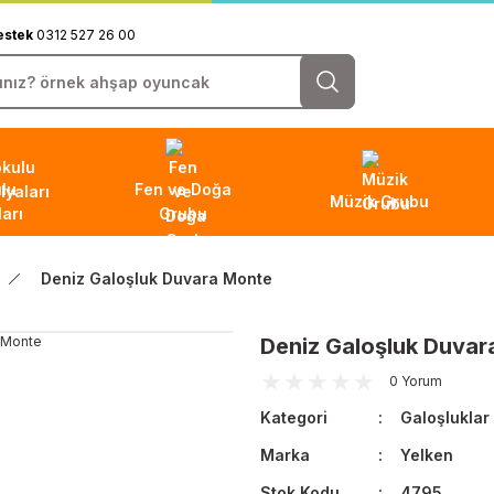
estek
0312 527 26 00
lu
Fen ve Doğa
Müzik Grubu
arı
Grubu
Deniz Galoşluk Duvara Monte
Deniz Galoşluk Duvar
0 Yorum
Kategori
Galoşluklar
Marka
Yelken
Stok Kodu
4795