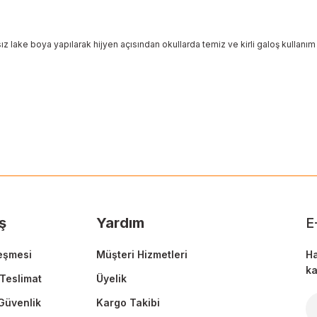
lake boya yapılarak hijyen açısından okullarda temiz ve kirli galoş kullanım a
 yetersiz gördüğünüz noktaları öneri formunu kullanarak tarafımıza ileteb
Ürün hakkında henüz soru sorulmamış.
Bu ürüne ilk yorumu siz yapın!
Sitemize ilk yorumu siz yapın!
Deneyimini Paylaş
Yorum Yaz
Soru Sor
ş
Yardım
E
eşmesi
Müşteri Hizmetleri
Ha
ka
Teslimat
Üyelik
 Güvenlik
Kargo Takibi