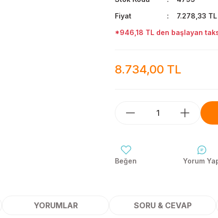
Fiyat
7.278,33 TL
*946,18 TL den başlayan taksi
8.734,00 TL
Yorum Ya
YORUMLAR
SORU & CEVAP