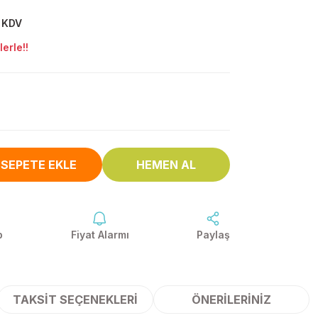
+ KDV
erle!!
SEPETE EKLE
HEMEN AL
p
Fiyat Alarmı
Paylaş
TAKSIT SEÇENEKLERI
ÖNERILERINIZ