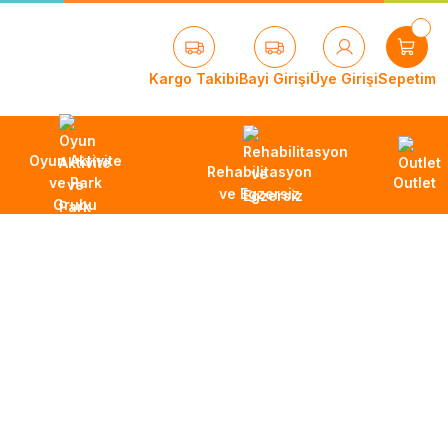
Kargo Takibi
Bayi Girişi
Üye Girişi
Sepetim
Oyun Aktivite
Rehabilitasyon
ve Park
Outlet
ve Egzersiz
Grubu