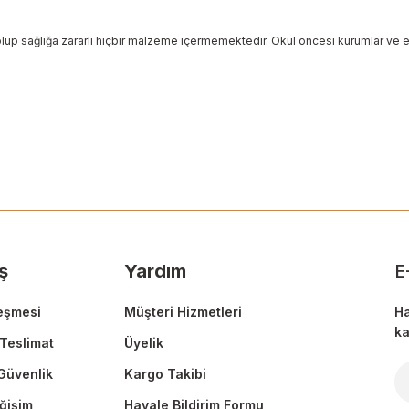
olup sağlığa zararlı hiçbir malzeme içermemektedir. Okul öncesi kurumlar ve ev
 yetersiz gördüğünüz noktaları öneri formunu kullanarak tarafımıza ileteb
Ürün hakkında henüz soru sorulmamış.
Bu ürüne ilk yorumu siz yapın!
Sitemize ilk yorumu siz yapın!
Deneyimini Paylaş
Yorum Yaz
Soru Sor
ş
Yardım
E
eşmesi
Müşteri Hizmetleri
Ha
ka
Teslimat
Üyelik
 Güvenlik
Kargo Takibi
Gönder
ğişim
Havale Bildirim Formu