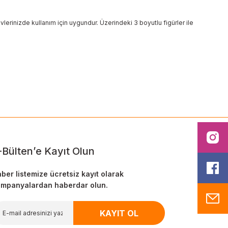
lerinizde kullanım için uygundur. Üzerindeki 3 boyutlu figürler ile
ilirsiniz.
I
-Bülten’e Kayıt Olun
F
ber listemize ücretsiz kayıt olarak
mpanyalardan haberdar olun.
M
KAYIT OL