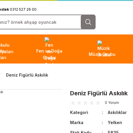
estek
0312 527 26 00
lu
Fen ve Doğa
Müzik Grubu
arı
Grubu
Deniz Figürlü Askılık
Deniz Figürlü Askılık
0 Yorum
Kategori
Askılıklar
Marka
Yelken
Stok Kodu
5835