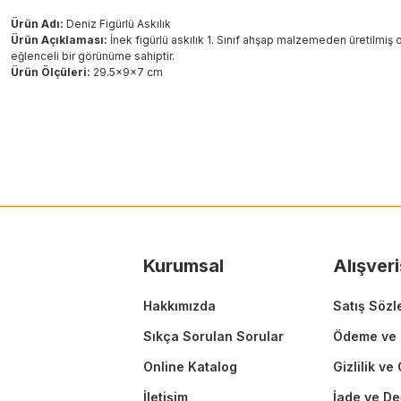
Ürün Adı:
Deniz Figürlü Askılık
Ürün Açıklaması:
İnek figürlü askılık 1. Sınıf ahşap malzemeden üretilmiş 
eğlenceli bir görünüme sahiptir.
Ürün Ölçüleri:
29.5x9x7 cm
Bu ürünün fiyat bilgisi, resim, ürün açıklamalarında ve diğer konularda
Görüş ve önerileriniz için teşekkür ederiz.
Ürün resmi kalitesiz, bozuk veya görüntülenemiyor.
Ürün açıklamasında eksik bilgiler bulunuyor.
Ürün bilgilerinde hatalar bulunuyor.
Ürün fiyatı diğer sitelerden daha pahalı.
Kurumsal
Alışveri
Bu ürüne benzer farklı alternatifler olmalı.
Hakkımızda
Satış Sözl
Sıkça Sorulan Sorular
Ödeme ve 
Online Katalog
Gizlilik ve
İletişim
İade ve De