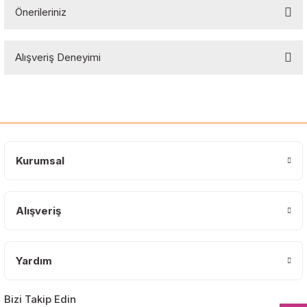
Önerileriniz
Soru Sor
Bu ürünün fiyat bilgisi, resim, ürün açıklamalarında ve diğer
Alışveriş Deneyimi
konularda yetersiz gördüğünüz noktaları öneri formunu kullanarak
tarafımıza iletebilirsiniz.
Görüş ve önerileriniz için teşekkür ederiz.
Sitemize ilk yorumu siz yapın!
Ürün resmi kalitesiz, bozuk veya görüntülenemiyor.
Ürün açıklamasında eksik bilgiler bulunuyor.
Deneyimini Paylaş
Ürün bilgilerinde hatalar bulunuyor.
Kurumsal
Ürün fiyatı diğer sitelerden daha pahalı.
Bu ürüne benzer farklı alternatifler olmalı.
Alışveriş
Yardım
Gönder
Bizi Takip Edin