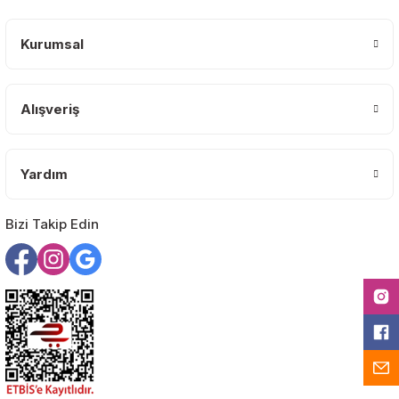
Ürün açıklamasında eksik bilgiler bulunuyor.
Deneyimini Paylaş
Ürün bilgilerinde hatalar bulunuyor.
Kurumsal
Ürün fiyatı diğer sitelerden daha pahalı.
Bu ürüne benzer farklı alternatifler olmalı.
Alışveriş
Yardım
Gönder
Bizi Takip Edin