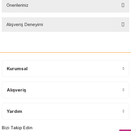
Önerileriniz
Soru Sor
Bu ürünün fiyat bilgisi, resim, ürün açıklamalarında ve diğer
Alışveriş Deneyimi
konularda yetersiz gördüğünüz noktaları öneri formunu kullanarak
tarafımıza iletebilirsiniz.
Görüş ve önerileriniz için teşekkür ederiz.
Sitemize ilk yorumu siz yapın!
Ürün resmi kalitesiz, bozuk veya görüntülenemiyor.
Ürün açıklamasında eksik bilgiler bulunuyor.
Deneyimini Paylaş
Ürün bilgilerinde hatalar bulunuyor.
Kurumsal
Ürün fiyatı diğer sitelerden daha pahalı.
Bu ürüne benzer farklı alternatifler olmalı.
Alışveriş
Yardım
Gönder
Bizi Takip Edin