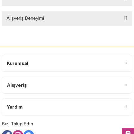
Soru Sor
Bu ürünün fiyat bilgisi, resim, ürün açıklamalarında ve diğer
Alışveriş Deneyimi
konularda yetersiz gördüğünüz noktaları öneri formunu kullanarak
tarafımıza iletebilirsiniz.
Görüş ve önerileriniz için teşekkür ederiz.
Sitemize ilk yorumu siz yapın!
Ürün resmi kalitesiz, bozuk veya görüntülenemiyor.
Ürün açıklamasında eksik bilgiler bulunuyor.
Deneyimini Paylaş
Ürün bilgilerinde hatalar bulunuyor.
Kurumsal
Ürün fiyatı diğer sitelerden daha pahalı.
Bu ürüne benzer farklı alternatifler olmalı.
Alışveriş
Yardım
Gönder
Bizi Takip Edin