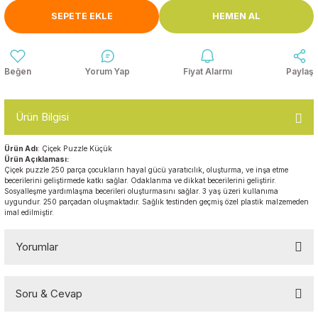
Anasınıfı Aynaları
SEPETE EKLE
HEMEN AL
Şişme Oyun
Montessori
Grupları
Kampet ve Çocuk Yatakları
Kukla ve Kukla Köşeleri
Spor Aktivite
Yorum Yap
Fiyat Alarmı
Paylaş
Oyuncakları
Askılıklar
Dış Mekan Park
Galoşluklar
Ürün Bilgisi
Grupları
Ürün Adı
: Çiçek Puzzle Küçük
Dolap ve Duvar Süsleri
Çitler
Ürün Açıklaması:
Çiçek puzzle 250 parça çocukların hayal gücü yaratıcılık, oluşturma, ve inşa etme
becerilerini geliştirmede katkı sağlar. Odaklanma ve dikkat becerilerini geliştirir.
Anaokulu Halıları
Soft Play Top
Sosyalleşme yardımlaşma becerileri oluşturmasını sağlar. 3 yaş üzeri kullanıma
uygundur. 250 parçadan oluşmaktadır. Sağlık testinden geçmiş özel plastik malzemeden
Havuzları
imal edilmiştir.
Oturma Grupları ve
Minderler
Yorumlar
Soru & Cevap
Bu ürüne ilk yorumu siz yapın!