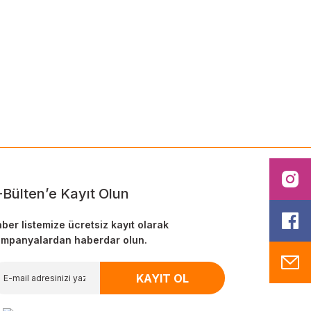
ilirsiniz.
I
-Bülten’e Kayıt Olun
F
ber listemize ücretsiz kayıt olarak
mpanyalardan haberdar olun.
M
KAYIT OL