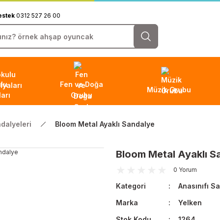
estek
0312 527 26 00
lu
Fen ve Doğa
Müzik Grubu
arı
Grubu
ndalyeleri
Bloom Metal Ayaklı Sandalye
Bloom Metal Ayaklı S
0 Yorum
Kategori
Anasınıfı S
Marka
Yelken
Stok Kodu
1264