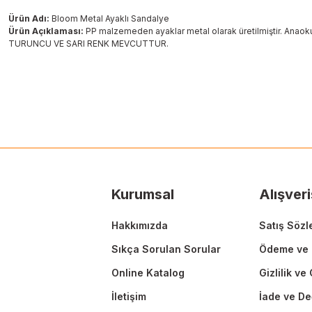
Ürün Adı:
Bloom Metal Ayaklı Sandalye
Ürün Açıklaması:
PP malzemeden ayaklar metal olarak üretilmiştir. Anaokul
TURUNCU VE SARI RENK MEVCUTTUR.
Bu ürünün fiyat bilgisi, resim, ürün açıklamalarında ve diğer konularda
Görüş ve önerileriniz için teşekkür ederiz.
Ürün resmi kalitesiz, bozuk veya görüntülenemiyor.
Ürün açıklamasında eksik bilgiler bulunuyor.
Ürün bilgilerinde hatalar bulunuyor.
Ürün fiyatı diğer sitelerden daha pahalı.
Kurumsal
Alışveri
Bu ürüne benzer farklı alternatifler olmalı.
Hakkımızda
Satış Sözl
Sıkça Sorulan Sorular
Ödeme ve 
Online Katalog
Gizlilik ve
İletişim
İade ve De