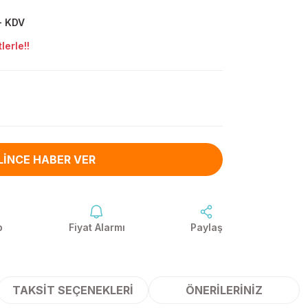
+ KDV
lerle!!
LINCE HABER VER
p
Fiyat Alarmı
Paylaş
TAKSIT SEÇENEKLERI
ÖNERILERINIZ