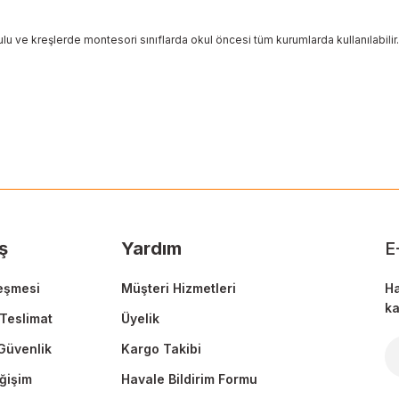
u ve kreşlerde montesori sınıflarda okul öncesi tüm kurumlarda kullanılabilir.
 yetersiz gördüğünüz noktaları öneri formunu kullanarak tarafımıza ileteb
Ürün hakkında henüz soru sorulmamış.
Bu ürüne ilk yorumu siz yapın!
Sitemize ilk yorumu siz yapın!
Deneyimini Paylaş
Yorum Yaz
Soru Sor
ş
Yardım
E
eşmesi
Müşteri Hizmetleri
Ha
ka
Teslimat
Üyelik
 Güvenlik
Kargo Takibi
Gönder
ğişim
Havale Bildirim Formu