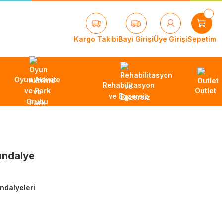
Kargo Takibi
Bayi Girişi
Üye Girişi
Sepetim
Oyun Aktivite
Rehabilitasyon
ve Park
Outlet
ve Egzersiz
Grubu
andalye
andalyeleri