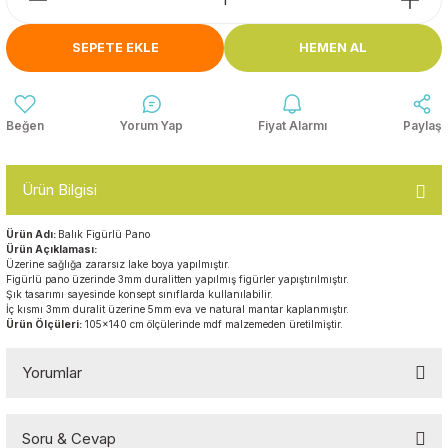
Anasınıfı Aynaları
Şişme Oyun
Montessori
Grupları
SEPETE EKLE
HEMEN AL
Kampet ve Çocuk Yatakları
Kukla ve Kukla Köşeleri
Spor Aktivite
Oyuncakları
Askılıklar
Yorum Yap
Fiyat Alarmı
Paylaş
Dış Mekan Park
Galoşluklar
Grupları
Ürün Bilgisi
Dolap ve Duvar Süsleri
Çitler
Ürün Adı:
Balık Figürlü Pano
Ü
rün Açıklaması:
Anaokulu Halıları
Üzerine sağlığa zararsız lake boya yapılmıştır.
Soft Play Top
Figürlü pano üzerinde 3mm duralitten yapılmış figürler yapıştırılmıştır.
Havuzları
Şık tasarımı sayesinde konsept sınıflarda kullanılabilir.
Oturma Grupları ve
İç kısmı 3mm duralit üzerine 5mm eva ve natural mantar kaplanmıştır.
Ürün Ölçüleri:
105x140 cm ölçülerinde mdf malzemeden üretilmiştir.
Minderler
Yorumlar
Soru & Cevap