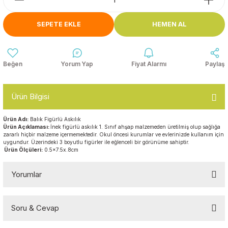
Anasınıfı Aynaları
Şişme Oyun
Montessori
Grupları
SEPETE EKLE
HEMEN AL
Kampet ve Çocuk Yatakları
Kukla ve Kukla Köşeleri
Spor Aktivite
Oyuncakları
Askılıklar
Yorum Yap
Fiyat Alarmı
Paylaş
Dış Mekan Park
Galoşluklar
Grupları
Ürün Bilgisi
Dolap ve Duvar Süsleri
Çitler
Ürün Adı:
Balık Figürlü Askılık
Ürün Açıklaması:
İnek figürlü askılık 1. Sınıf ahşap malzemeden üretilmiş olup sağlığa
Anaokulu Halıları
zararlı hiçbir malzeme içermemektedir. Okul öncesi kurumlar ve evlerinizde kullanım için
Soft Play Top
uygundur. Üzerindeki 3 boyutlu figürler ile eğlenceli bir görünüme sahiptir.
Havuzları
Ürün Ölçüleri:
0.5x7.5x.8cm
Oturma Grupları ve
Minderler
Yorumlar
Soru & Cevap
Bu ürüne ilk yorumu siz yapın!