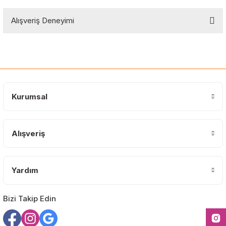
Bu ürünün fiyat bilgisi, resim, ürün açıklamalarında ve diğer
Alışveriş Deneyimi
konularda yetersiz gördüğünüz noktaları öneri formunu kullanarak
tarafımıza iletebilirsiniz.
Görüş ve önerileriniz için teşekkür ederiz.
Sitemize ilk yorumu siz yapın!
Ürün resmi kalitesiz, bozuk veya görüntülenemiyor.
Ürün açıklamasında eksik bilgiler bulunuyor.
Deneyimini Paylaş
Ürün bilgilerinde hatalar bulunuyor.
Kurumsal
Ürün fiyatı diğer sitelerden daha pahalı.
Bu ürüne benzer farklı alternatifler olmalı.
Alışveriş
Yardım
Gönder
Bizi Takip Edin