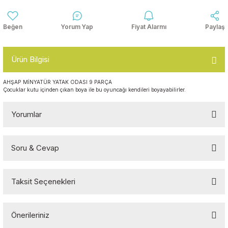
Anasınıfı Aynaları
Şişme Oyun
Montessori
Grupları
Yorum Yap
Fiyat Alarmı
Paylaş
Kampet ve Çocuk Yatakları
Kukla ve Kukla Köşeleri
Spor Aktivite
Oyuncakları
Askılıklar
Ürün Bilgisi
Dış Mekan Park
Galoşluklar
AHŞAP MİNYATÜR YATAK ODASI 9 PARÇA
Grupları
Çocuklar kutu içinden çıkan boya ile bu oyuncağı kendileri boyayabilirler.
Dolap ve Duvar Süsleri
Çitler
Yorumlar
Anaokulu Halıları
Soft Play Top
Havuzları
Soru & Cevap
Bu ürüne ilk yorumu siz yapın!
Oturma Grupları ve
Minderler
Taksit Seçenekleri
Yorum Yaz
Ürün hakkında henüz soru sorulmamış.
Önerileriniz
Soru Sor